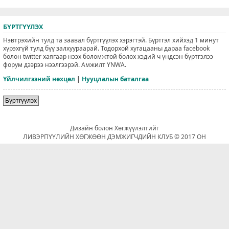
БҮРТГҮҮЛЭХ
Нэвтрэхийн тулд та заавал бүртгүүлэх хэрэгтэй. Бүртгэл хийхэд 1 минут
хүрэхгүй тулд бүү залхуураарай. Тодорхой хугацааны дараа facebook
болон twitter хаягаар нээх боломжтой болох хэдий ч үндсэн бүртгэлээ
форум дээрээ нээлгээрэй. Амжилт YNWA.
Үйлчилгээний нөхцөл
|
Нууцлалын баталгаа
Бүртгүүлэх
Дизайн болон Хөгжүүлэлтийг
ЛИВЭРПҮҮЛИЙН ХӨГЖӨӨН ДЭМЖИГЧДИЙН КЛУБ © 2017 ОН