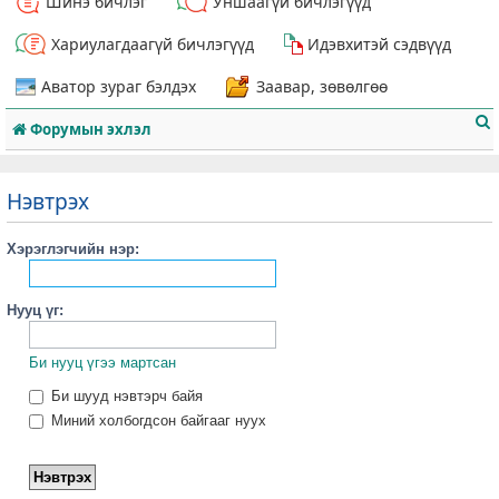
Шинэ бичлэг
Уншаагүй бичлэгүүд
Хариулагдаагүй бичлэгүүд
Идэвхитэй сэдвүүд
Аватор зураг бэлдэх
Заавар, зөвөлгөө
Форумын эхлэл
Нэвтрэх
Хэрэглэгчийн нэр:
т
Нууц үг:
Би нууц үгээ мартсан
Би шууд нэвтэрч байя
Миний холбогдсон байгааг нуух