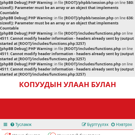
[phpBB Debug] PHP Warning
: in file
[ROOT]/phpbb/session.php
on line
580
:
sizeof(): Parameter must be an array or an object that implements
Countable
[phpBB Debug] PHP Warning
: in file
[ROOT]/phpbb/session.php
on line
636
:
sizeof(): Parameter must be an array or an object that implements
Countable
[phpBB Debug] PHP Warning
: in file
[ROOT]/includes/functions.php
on line
4511
:
Cannot modify header information - headers already sent by (output
started at [ROOT]/includes/functions.php:3257)
[phpBB Debug] PHP Warning
: in file
[ROOT]/includes/functions.php
on line
4511
:
Cannot modify header information - headers already sent by (output
started at [ROOT]/includes/functions.php:3257)
[phpBB Debug] PHP Warning
: in file
[ROOT]/includes/functions.php
on line
4511
:
Cannot modify header information - headers already sent by (output
started at [ROOT]/includes/functions.php:3257)
КОПУУДЫН УЛААН БУЛАН
Тусламж
Бүртгүүлэх
Нэвтрэх