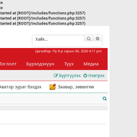
le
le
started at [ROOT]/includes/functions.php:3257)
started at [ROOT]/includes/functions.php:3257)
started at [ROOT]/includes/functions.php:3257)
Хайлт
Нарийвчилсан хай
Цагалбар: Пү 8-р сарын 06, 2026 4:11 pm
Тоглолт
Бүрэлдэхүүн
Түүх
Медиа
Бүртгүүлэх
Нэвтрэх
Аватор зураг бэлдэх
Заавар, зөвөлгөө
Х
а
й
л
т