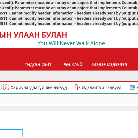
sizeof(): Parameter must be an array or an object that implements Countab
sizeof(): Parameter must be an array or an object that implements Countab
4511
:
Cannot modify header information - headers already sent by (output 
4511
:
Cannot modify header information - headers already sent by (output 
4511
:
Cannot modify header information - headers already sent by (output 
ЫН УЛААН БУЛАН
You Will Never Walk Alone
Үндсэн сайт
Фэн Клуб
Мэдээ мэдээлэл
Хариулагдаагүй бичлэгүүд
Идэвхитэй сэдвүүд