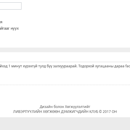
йя
йгааг нуух
ийхэд 1 минут хүрэхгүй тулд бүү залхуураарай. Тодорхой хугацааны дараа fa
Дизайн болон Хөгжүүлэлтийг
ЛИВЭРПҮҮЛИЙН ХӨГЖӨӨН ДЭМЖИГЧДИЙН КЛУБ © 2017 ОН