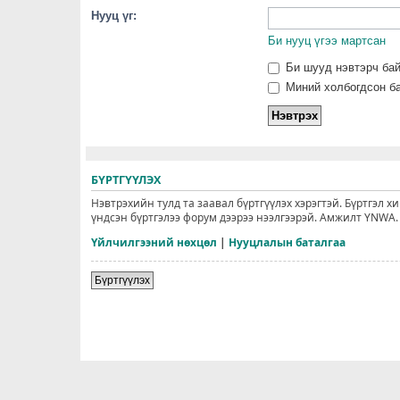
Нууц үг:
Би нууц үгээ мартсан
Би шууд нэвтэрч ба
Миний холбогдсон ба
БҮРТГҮҮЛЭХ
Нэвтрэхийн тулд та заавал бүртгүүлэх хэрэгтэй. Бүртгэл х
үндсэн бүртгэлээ форум дээрээ нээлгээрэй. Амжилт YNWA.
Үйлчилгээний нөхцөл
|
Нууцлалын баталгаа
Бүртгүүлэх