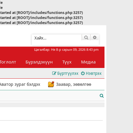
le
le
started at [ROOT]/includes/functions.php:3257)
started at [ROOT]/includes/functions.php:3257)
started at [ROOT]/includes/functions.php:3257)
Хайлт
Нарийвчилсан хай
Цагалбар: Ня 8-р сарын 09, 2026 8:43 pm
Тоглолт
Бүрэлдэхүүн
Түүх
Медиа
Бүртгүүлэх
Нэвтрэх
Аватор зураг бэлдэх
Заавар, зөвөлгөө
Х
а
й
л
т