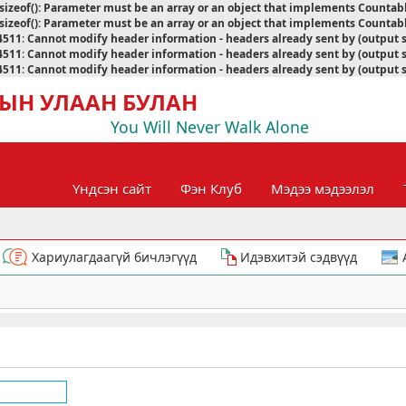
sizeof(): Parameter must be an array or an object that implements Countab
sizeof(): Parameter must be an array or an object that implements Countab
4511
:
Cannot modify header information - headers already sent by (output 
4511
:
Cannot modify header information - headers already sent by (output 
4511
:
Cannot modify header information - headers already sent by (output 
ЫН УЛААН БУЛАН
You Will Never Walk Alone
Үндсэн сайт
Фэн Клуб
Мэдээ мэдээлэл
Хариулагдаагүй бичлэгүүд
Идэвхитэй сэдвүүд