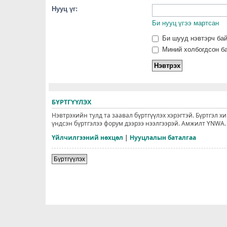
Нууц үг:
Би нууц үгээ мартсан
Би шууд нэвтэрч ба
Миний холбогдсон ба
БҮРТГҮҮЛЭХ
Нэвтрэхийн тулд та заавал бүртгүүлэх хэрэгтэй. Бүртгэл х
үндсэн бүртгэлээ форум дээрээ нээлгээрэй. Амжилт YNWA.
Үйлчилгээний нөхцөл
|
Нууцлалын баталгаа
Бүртгүүлэх