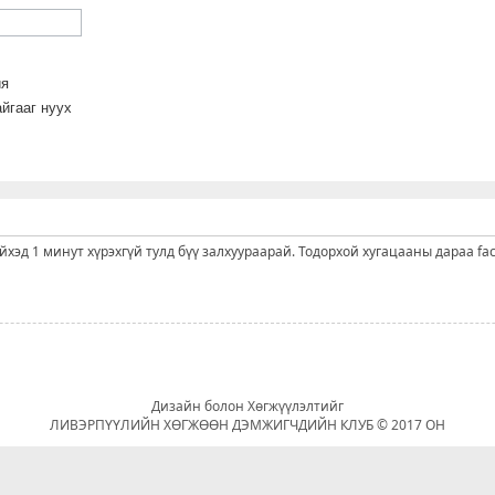
йя
йгааг нуух
ийхэд 1 минут хүрэхгүй тулд бүү залхуураарай. Тодорхой хугацааны дараа fa
Дизайн болон Хөгжүүлэлтийг
ЛИВЭРПҮҮЛИЙН ХӨГЖӨӨН ДЭМЖИГЧДИЙН КЛУБ © 2017 ОН