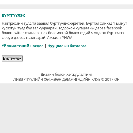
БҮРТГҮҮЛЭХ
Нэвтрэхийн тулд та заавал бүртгүүлэх хэрэгтэй. Бүртгэл хийхэд 1 минут
хүрэхгүй тулд бүү залхуураарай. Тодорхой хугацааны дараа facebook
болон twitter хаягаар нээх боломжтой болох хэдий ч үндсэн бүртгэлээ
форум дээрээ нээлгээрэй. Амжилт YNWA.
Үйлчилгээний нөхцөл
|
Нууцлалын баталгаа
Бүртгүүлэх
Дизайн болон Хөгжүүлэлтийг
ЛИВЭРПҮҮЛИЙН ХӨГЖӨӨН ДЭМЖИГЧДИЙН КЛУБ © 2017 ОН