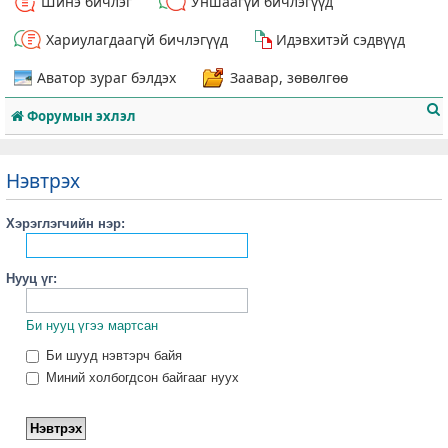
Шинэ бичлэг
Уншаагүй бичлэгүүд
Хариулагдаагүй бичлэгүүд
Идэвхитэй сэдвүүд
Аватор зураг бэлдэх
Заавар, зөвөлгөө
Форумын эхлэл
Нэвтрэх
Хэрэглэгчийн нэр:
т
Нууц үг:
Би нууц үгээ мартсан
Би шууд нэвтэрч байя
Миний холбогдсон байгааг нуух