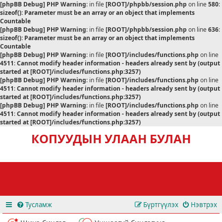
[phpBB Debug] PHP Warning
: in file
[ROOT]/phpbb/session.php
on line
580
:
sizeof(): Parameter must be an array or an object that implements
Countable
[phpBB Debug] PHP Warning
: in file
[ROOT]/phpbb/session.php
on line
636
:
sizeof(): Parameter must be an array or an object that implements
Countable
[phpBB Debug] PHP Warning
: in file
[ROOT]/includes/functions.php
on line
4511
:
Cannot modify header information - headers already sent by (output
started at [ROOT]/includes/functions.php:3257)
[phpBB Debug] PHP Warning
: in file
[ROOT]/includes/functions.php
on line
4511
:
Cannot modify header information - headers already sent by (output
started at [ROOT]/includes/functions.php:3257)
[phpBB Debug] PHP Warning
: in file
[ROOT]/includes/functions.php
on line
4511
:
Cannot modify header information - headers already sent by (output
started at [ROOT]/includes/functions.php:3257)
КОПУУДЫН УЛААН БУЛАН
Тусламж
Бүртгүүлэх
Нэвтрэх