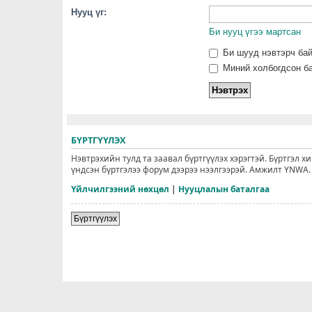
Нууц үг:
Би нууц үгээ мартсан
Би шууд нэвтэрч ба
Миний холбогдсон ба
БҮРТГҮҮЛЭХ
Нэвтрэхийн тулд та заавал бүртгүүлэх хэрэгтэй. Бүртгэл х
үндсэн бүртгэлээ форум дээрээ нээлгээрэй. Амжилт YNWA.
Үйлчилгээний нөхцөл
|
Нууцлалын баталгаа
Бүртгүүлэх