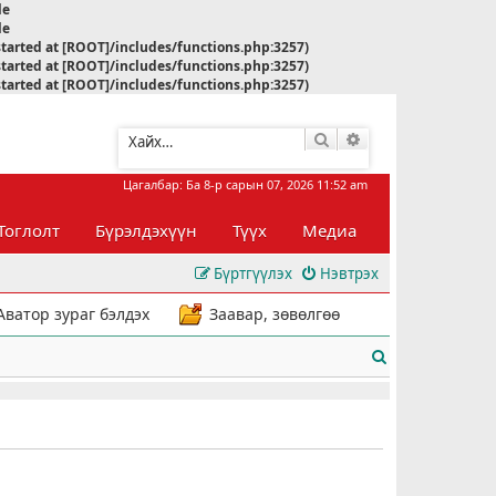
le
le
started at [ROOT]/includes/functions.php:3257)
started at [ROOT]/includes/functions.php:3257)
started at [ROOT]/includes/functions.php:3257)
Хайлт
Нарийвчилсан хай
Цагалбар: Ба 8-р сарын 07, 2026 11:52 am
Тоглолт
Бүрэлдэхүүн
Түүх
Медиа
Бүртгүүлэх
Нэвтрэх
Аватор зураг бэлдэх
Заавар, зөвөлгөө
Х
а
й
л
т