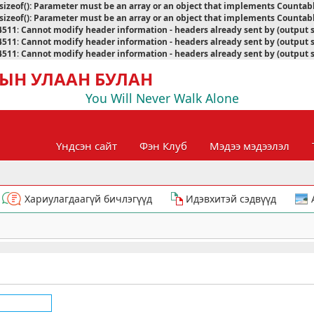
sizeof(): Parameter must be an array or an object that implements Countab
sizeof(): Parameter must be an array or an object that implements Countab
4511
:
Cannot modify header information - headers already sent by (output 
4511
:
Cannot modify header information - headers already sent by (output 
4511
:
Cannot modify header information - headers already sent by (output 
ЫН УЛААН БУЛАН
You Will Never Walk Alone
Үндсэн сайт
Фэн Клуб
Мэдээ мэдээлэл
Хариулагдаагүй бичлэгүүд
Идэвхитэй сэдвүүд