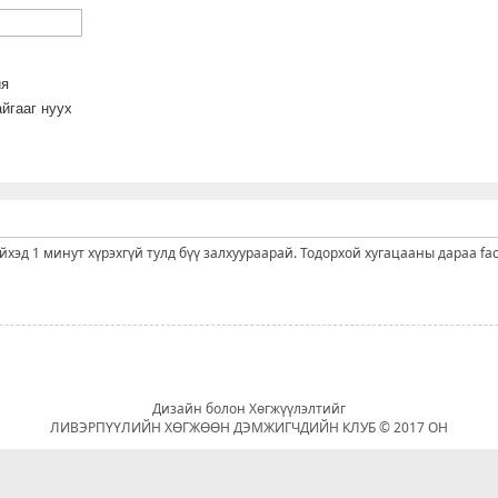
йя
йгааг нуух
ийхэд 1 минут хүрэхгүй тулд бүү залхуураарай. Тодорхой хугацааны дараа fa
Дизайн болон Хөгжүүлэлтийг
ЛИВЭРПҮҮЛИЙН ХӨГЖӨӨН ДЭМЖИГЧДИЙН КЛУБ © 2017 ОН