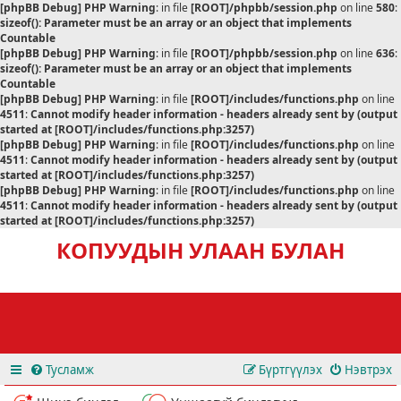
[phpBB Debug] PHP Warning
: in file
[ROOT]/phpbb/session.php
on line
580
:
sizeof(): Parameter must be an array or an object that implements
Countable
[phpBB Debug] PHP Warning
: in file
[ROOT]/phpbb/session.php
on line
636
:
sizeof(): Parameter must be an array or an object that implements
Countable
[phpBB Debug] PHP Warning
: in file
[ROOT]/includes/functions.php
on line
4511
:
Cannot modify header information - headers already sent by (output
started at [ROOT]/includes/functions.php:3257)
[phpBB Debug] PHP Warning
: in file
[ROOT]/includes/functions.php
on line
4511
:
Cannot modify header information - headers already sent by (output
started at [ROOT]/includes/functions.php:3257)
[phpBB Debug] PHP Warning
: in file
[ROOT]/includes/functions.php
on line
4511
:
Cannot modify header information - headers already sent by (output
started at [ROOT]/includes/functions.php:3257)
КОПУУДЫН УЛААН БУЛАН
Тусламж
Бүртгүүлэх
Нэвтрэх