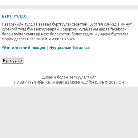
БҮРТГҮҮЛЭХ
Нэвтрэхийн тулд та заавал бүртгүүлэх хэрэгтэй. Бүртгэл хийхэд 1 минут
хүрэхгүй тулд бүү залхуураарай. Тодорхой хугацааны дараа facebook
болон twitter хаягаар нээх боломжтой болох хэдий ч үндсэн бүртгэлээ
форум дээрээ нээлгээрэй. Амжилт YNWA.
Үйлчилгээний нөхцөл
|
Нууцлалын баталгаа
Бүртгүүлэх
Дизайн болон Хөгжүүлэлтийг
ЛИВЭРПҮҮЛИЙН ХӨГЖӨӨН ДЭМЖИГЧДИЙН КЛУБ © 2017 ОН