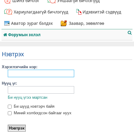
Шинэ бичлэг
Уншаагүй бичлэгүүд
Хариулагдаагүй бичлэгүүд
Идэвхитэй сэдвүүд
Аватор зураг бэлдэх
Заавар, зөвөлгөө
Форумын эхлэл
Нэвтрэх
Хэрэглэгчийн нэр:
т
Нууц үг:
Би нууц үгээ мартсан
Би шууд нэвтэрч байя
Миний холбогдсон байгааг нуух