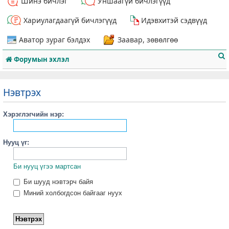
Шинэ бичлэг
Уншаагүй бичлэгүүд
Хариулагдаагүй бичлэгүүд
Идэвхитэй сэдвүүд
Аватор зураг бэлдэх
Заавар, зөвөлгөө
Форумын эхлэл
Нэвтрэх
Хэрэглэгчийн нэр:
т
Нууц үг:
Би нууц үгээ мартсан
Би шууд нэвтэрч байя
Миний холбогдсон байгааг нуух