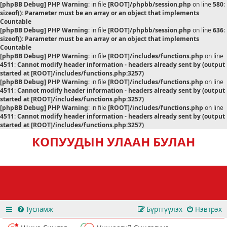
[phpBB Debug] PHP Warning
: in file
[ROOT]/phpbb/session.php
on line
580
:
sizeof(): Parameter must be an array or an object that implements
Countable
[phpBB Debug] PHP Warning
: in file
[ROOT]/phpbb/session.php
on line
636
:
sizeof(): Parameter must be an array or an object that implements
Countable
[phpBB Debug] PHP Warning
: in file
[ROOT]/includes/functions.php
on line
4511
:
Cannot modify header information - headers already sent by (output
started at [ROOT]/includes/functions.php:3257)
[phpBB Debug] PHP Warning
: in file
[ROOT]/includes/functions.php
on line
4511
:
Cannot modify header information - headers already sent by (output
started at [ROOT]/includes/functions.php:3257)
[phpBB Debug] PHP Warning
: in file
[ROOT]/includes/functions.php
on line
4511
:
Cannot modify header information - headers already sent by (output
started at [ROOT]/includes/functions.php:3257)
КОПУУДЫН УЛААН БУЛАН
Тусламж
Бүртгүүлэх
Нэвтрэх