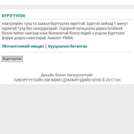
БҮРТГҮҮЛЭХ
Нэвтрэхийн тулд та заавал бүртгүүлэх хэрэгтэй. Бүртгэл хийхэд 1 минут
хүрэхгүй тулд бүү залхуураарай. Тодорхой хугацааны дараа facebook
болон twitter хаягаар нээх боломжтой болох хэдий ч үндсэн бүртгэлээ
форум дээрээ нээлгээрэй. Амжилт YNWA.
Үйлчилгээний нөхцөл
|
Нууцлалын баталгаа
Бүртгүүлэх
Дизайн болон Хөгжүүлэлтийг
ЛИВЭРПҮҮЛИЙН ХӨГЖӨӨН ДЭМЖИГЧДИЙН КЛУБ © 2017 ОН