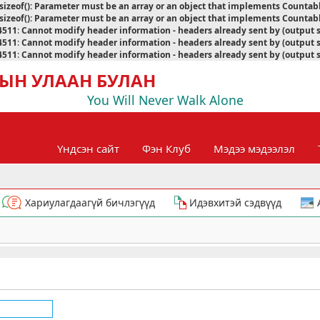
sizeof(): Parameter must be an array or an object that implements Countab
sizeof(): Parameter must be an array or an object that implements Countab
4511
:
Cannot modify header information - headers already sent by (output 
4511
:
Cannot modify header information - headers already sent by (output 
4511
:
Cannot modify header information - headers already sent by (output 
ЫН УЛААН БУЛАН
You Will Never Walk Alone
Үндсэн сайт
Фэн Клуб
Мэдээ мэдээлэл
Хариулагдаагүй бичлэгүүд
Идэвхитэй сэдвүүд