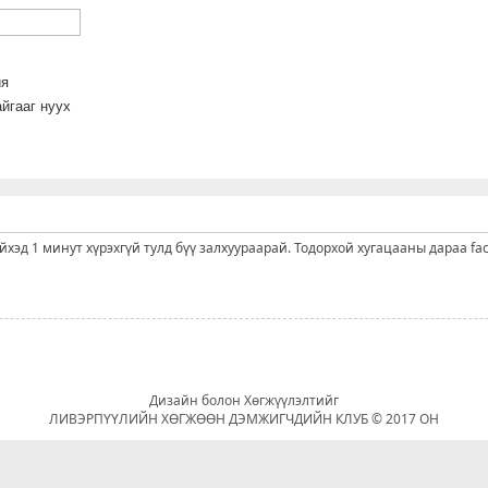
йя
йгааг нуух
ийхэд 1 минут хүрэхгүй тулд бүү залхуураарай. Тодорхой хугацааны дараа fa
Дизайн болон Хөгжүүлэлтийг
ЛИВЭРПҮҮЛИЙН ХӨГЖӨӨН ДЭМЖИГЧДИЙН КЛУБ © 2017 ОН