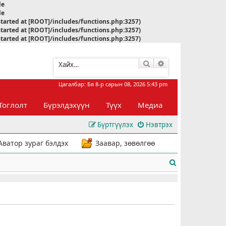
le
le
started at [ROOT]/includes/functions.php:3257)
started at [ROOT]/includes/functions.php:3257)
started at [ROOT]/includes/functions.php:3257)
Хайлт
Нарийвчилсан хай
Цагалбар: Бя 8-р сарын 08, 2026 5:43 pm
Тоглолт
Бүрэлдэхүүн
Түүх
Медиа
Бүртгүүлэх
Нэвтрэх
Аватор зураг бэлдэх
Заавар, зөвөлгөө
Х
а
й
л
т