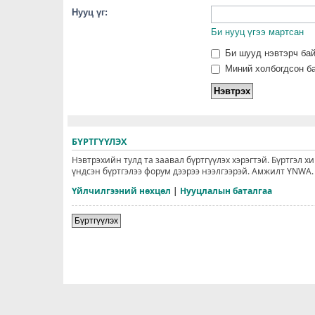
Нууц үг:
Би нууц үгээ мартсан
Би шууд нэвтэрч ба
Миний холбогдсон ба
БҮРТГҮҮЛЭХ
Нэвтрэхийн тулд та заавал бүртгүүлэх хэрэгтэй. Бүртгэл х
үндсэн бүртгэлээ форум дээрээ нээлгээрэй. Амжилт YNWA.
Үйлчилгээний нөхцөл
|
Нууцлалын баталгаа
Бүртгүүлэх