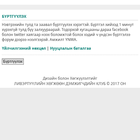
БҮРТГҮҮЛЭХ
Нэвтрэхийн тулд та заавал бүртгүүлэх хэрэгтэй. Бүртгэл хийхэд 1 минут
хүрэхгүй тулд бүү залхуураарай. Тодорхой хугацааны дараа facebook
болон twitter хаягаар нээх боломжтой болох хэдий ч үндсэн бүртгэлээ
форум дээрээ нээлгээрэй. Амжилт YNWA.
Үйлчилгээний нөхцөл
|
Нууцлалын баталгаа
Бүртгүүлэх
Дизайн болон Хөгжүүлэлтийг
ЛИВЭРПҮҮЛИЙН ХӨГЖӨӨН ДЭМЖИГЧДИЙН КЛУБ © 2017 ОН