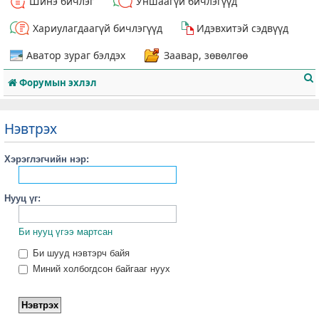
Шинэ бичлэг
Уншаагүй бичлэгүүд
Хариулагдаагүй бичлэгүүд
Идэвхитэй сэдвүүд
Аватор зураг бэлдэх
Заавар, зөвөлгөө
Форумын эхлэл
Нэвтрэх
Хэрэглэгчийн нэр:
т
Нууц үг:
Би нууц үгээ мартсан
Би шууд нэвтэрч байя
Миний холбогдсон байгааг нуух