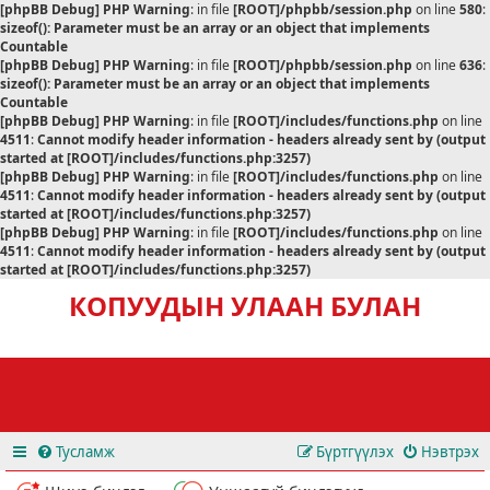
[phpBB Debug] PHP Warning
: in file
[ROOT]/phpbb/session.php
on line
580
:
sizeof(): Parameter must be an array or an object that implements
Countable
[phpBB Debug] PHP Warning
: in file
[ROOT]/phpbb/session.php
on line
636
:
sizeof(): Parameter must be an array or an object that implements
Countable
[phpBB Debug] PHP Warning
: in file
[ROOT]/includes/functions.php
on line
4511
:
Cannot modify header information - headers already sent by (output
started at [ROOT]/includes/functions.php:3257)
[phpBB Debug] PHP Warning
: in file
[ROOT]/includes/functions.php
on line
4511
:
Cannot modify header information - headers already sent by (output
started at [ROOT]/includes/functions.php:3257)
[phpBB Debug] PHP Warning
: in file
[ROOT]/includes/functions.php
on line
4511
:
Cannot modify header information - headers already sent by (output
started at [ROOT]/includes/functions.php:3257)
КОПУУДЫН УЛААН БУЛАН
Тусламж
Бүртгүүлэх
Нэвтрэх