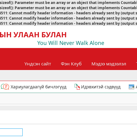
sizeof(): Parameter must be an array or an object that implements Countab
sizeof(): Parameter must be an array or an object that implements Countab
4511
:
Cannot modify header information - headers already sent by (output 
4511
:
Cannot modify header information - headers already sent by (output 
4511
:
Cannot modify header information - headers already sent by (output 
ЫН УЛААН БУЛАН
You Will Never Walk Alone
Үндсэн сайт
Фэн Клуб
Мэдээ мэдээлэл
Хариулагдаагүй бичлэгүүд
Идэвхитэй сэдвүүд