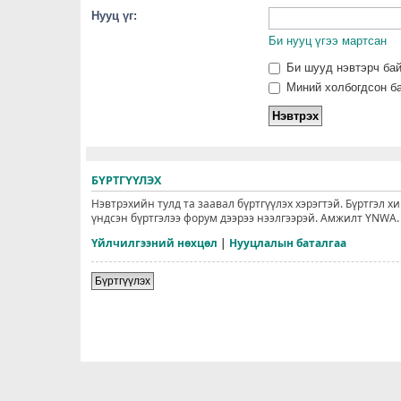
Нууц үг:
Би нууц үгээ мартсан
Би шууд нэвтэрч ба
Миний холбогдсон ба
БҮРТГҮҮЛЭХ
Нэвтрэхийн тулд та заавал бүртгүүлэх хэрэгтэй. Бүртгэл х
үндсэн бүртгэлээ форум дээрээ нээлгээрэй. Амжилт YNWA.
Үйлчилгээний нөхцөл
|
Нууцлалын баталгаа
Бүртгүүлэх