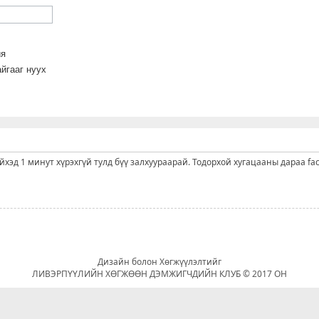
йя
йгааг нуух
ийхэд 1 минут хүрэхгүй тулд бүү залхуураарай. Тодорхой хугацааны дараа fa
Дизайн болон Хөгжүүлэлтийг
ЛИВЭРПҮҮЛИЙН ХӨГЖӨӨН ДЭМЖИГЧДИЙН КЛУБ © 2017 ОН