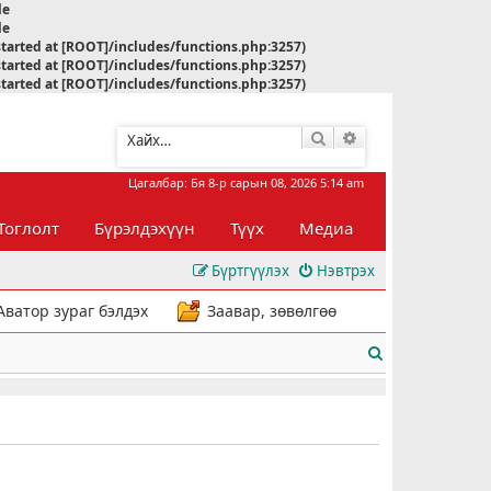
le
le
started at [ROOT]/includes/functions.php:3257)
started at [ROOT]/includes/functions.php:3257)
started at [ROOT]/includes/functions.php:3257)
Хайлт
Нарийвчилсан хай
Цагалбар: Бя 8-р сарын 08, 2026 5:14 am
Тоглолт
Бүрэлдэхүүн
Түүх
Медиа
Бүртгүүлэх
Нэвтрэх
Аватор зураг бэлдэх
Заавар, зөвөлгөө
Х
а
й
л
т