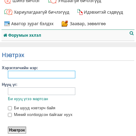
Шинэ бичлэг
Уншаагүй бичлэгүүд
Хариулагдаагүй бичлэгүүд
Идэвхитэй сэдвүүд
Аватор зураг бэлдэх
Заавар, зөвөлгөө
Форумын эхлэл
Нэвтрэх
Хэрэглэгчийн нэр:
т
Нууц үг:
Би нууц үгээ мартсан
Би шууд нэвтэрч байя
Миний холбогдсон байгааг нуух