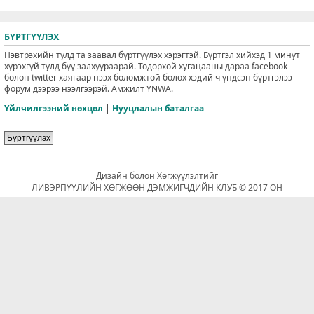
БҮРТГҮҮЛЭХ
Нэвтрэхийн тулд та заавал бүртгүүлэх хэрэгтэй. Бүртгэл хийхэд 1 минут
хүрэхгүй тулд бүү залхуураарай. Тодорхой хугацааны дараа facebook
болон twitter хаягаар нээх боломжтой болох хэдий ч үндсэн бүртгэлээ
форум дээрээ нээлгээрэй. Амжилт YNWA.
Үйлчилгээний нөхцөл
|
Нууцлалын баталгаа
Бүртгүүлэх
Дизайн болон Хөгжүүлэлтийг
ЛИВЭРПҮҮЛИЙН ХӨГЖӨӨН ДЭМЖИГЧДИЙН КЛУБ © 2017 ОН