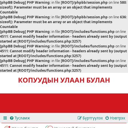
[phpBB Debug] PHP Warning
: in file
[ROOT]/phpbb/session.php
on line
580
:
sizeof(): Parameter must be an array or an object that implements
Countable
[phpBB Debug] PHP Warning
: in file
[ROOT]/phpbb/session.php
on line
636
:
sizeof(): Parameter must be an array or an object that implements
Countable
[phpBB Debug] PHP Warning
: in file
[ROOT]/includes/functions.php
on line
4511
:
Cannot modify header information - headers already sent by (output
started at [ROOT]/includes/functions.php:3257)
[phpBB Debug] PHP Warning
: in file
[ROOT]/includes/functions.php
on line
4511
:
Cannot modify header information - headers already sent by (output
started at [ROOT]/includes/functions.php:3257)
[phpBB Debug] PHP Warning
: in file
[ROOT]/includes/functions.php
on line
4511
:
Cannot modify header information - headers already sent by (output
started at [ROOT]/includes/functions.php:3257)
КОПУУДЫН УЛААН БУЛАН
Тусламж
Бүртгүүлэх
Нэвтрэх