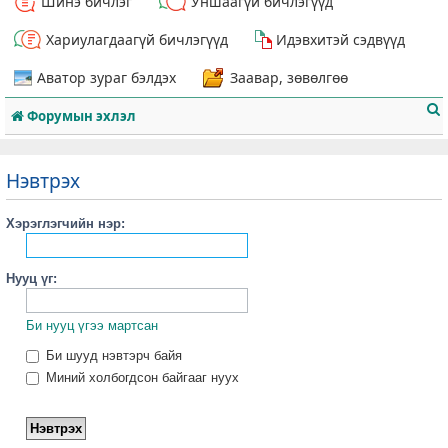
Шинэ бичлэг
Уншаагүй бичлэгүүд
Хариулагдаагүй бичлэгүүд
Идэвхитэй сэдвүүд
Аватор зураг бэлдэх
Заавар, зөвөлгөө
Форумын эхлэл
Нэвтрэх
Хэрэглэгчийн нэр:
т
Нууц үг:
Би нууц үгээ мартсан
Би шууд нэвтэрч байя
Миний холбогдсон байгааг нуух