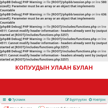
[phpBB Debug] PHP Warning
: in file
[ROOT]/phpbb/session.php
on line
580
:
sizeof(): Parameter must be an array or an object that implements
Countable
[phpBB Debug] PHP Warning
: in file
[ROOT]/phpbb/session.php
on line
636
:
sizeof(): Parameter must be an array or an object that implements
Countable
[phpBB Debug] PHP Warning
: in file
[ROOT]/includes/functions.php
on line
4511
:
Cannot modify header information - headers already sent by (output
started at [ROOT]/includes/functions.php:3257)
[phpBB Debug] PHP Warning
: in file
[ROOT]/includes/functions.php
on line
4511
:
Cannot modify header information - headers already sent by (output
started at [ROOT]/includes/functions.php:3257)
[phpBB Debug] PHP Warning
: in file
[ROOT]/includes/functions.php
on line
4511
:
Cannot modify header information - headers already sent by (output
started at [ROOT]/includes/functions.php:3257)
КОПУУДЫН УЛААН БУЛАН
Тусламж
Бүртгүүлэх
Нэвтрэх