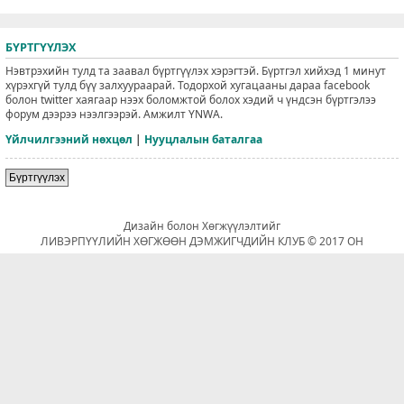
БҮРТГҮҮЛЭХ
Нэвтрэхийн тулд та заавал бүртгүүлэх хэрэгтэй. Бүртгэл хийхэд 1 минут
хүрэхгүй тулд бүү залхуураарай. Тодорхой хугацааны дараа facebook
болон twitter хаягаар нээх боломжтой болох хэдий ч үндсэн бүртгэлээ
форум дээрээ нээлгээрэй. Амжилт YNWA.
Үйлчилгээний нөхцөл
|
Нууцлалын баталгаа
Бүртгүүлэх
Дизайн болон Хөгжүүлэлтийг
ЛИВЭРПҮҮЛИЙН ХӨГЖӨӨН ДЭМЖИГЧДИЙН КЛУБ © 2017 ОН