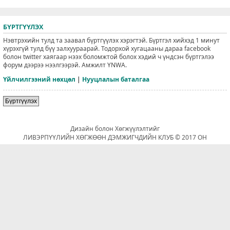
БҮРТГҮҮЛЭХ
Нэвтрэхийн тулд та заавал бүртгүүлэх хэрэгтэй. Бүртгэл хийхэд 1 минут
хүрэхгүй тулд бүү залхуураарай. Тодорхой хугацааны дараа facebook
болон twitter хаягаар нээх боломжтой болох хэдий ч үндсэн бүртгэлээ
форум дээрээ нээлгээрэй. Амжилт YNWA.
Үйлчилгээний нөхцөл
|
Нууцлалын баталгаа
Бүртгүүлэх
Дизайн болон Хөгжүүлэлтийг
ЛИВЭРПҮҮЛИЙН ХӨГЖӨӨН ДЭМЖИГЧДИЙН КЛУБ © 2017 ОН