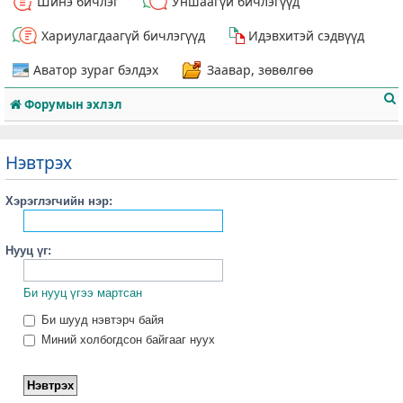
Шинэ бичлэг
Уншаагүй бичлэгүүд
Хариулагдаагүй бичлэгүүд
Идэвхитэй сэдвүүд
Аватор зураг бэлдэх
Заавар, зөвөлгөө
Форумын эхлэл
Нэвтрэх
Хэрэглэгчийн нэр:
т
Нууц үг:
Би нууц үгээ мартсан
Би шууд нэвтэрч байя
Миний холбогдсон байгааг нуух