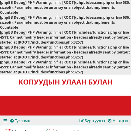
[phpBB Debug] PHP Warning
: in file
[ROOT]/phpbb/session.php
on line
580
:
sizeof(): Parameter must be an array or an object that implements
Countable
[phpBB Debug] PHP Warning
: in file
[ROOT]/phpbb/session.php
on line
636
:
sizeof(): Parameter must be an array or an object that implements
Countable
[phpBB Debug] PHP Warning
: in file
[ROOT]/includes/functions.php
on line
4511
:
Cannot modify header information - headers already sent by (output
started at [ROOT]/includes/functions.php:3257)
[phpBB Debug] PHP Warning
: in file
[ROOT]/includes/functions.php
on line
4511
:
Cannot modify header information - headers already sent by (output
started at [ROOT]/includes/functions.php:3257)
[phpBB Debug] PHP Warning
: in file
[ROOT]/includes/functions.php
on line
4511
:
Cannot modify header information - headers already sent by (output
started at [ROOT]/includes/functions.php:3257)
КОПУУДЫН УЛААН БУЛАН
Тусламж
Бүртгүүлэх
Нэвтрэх