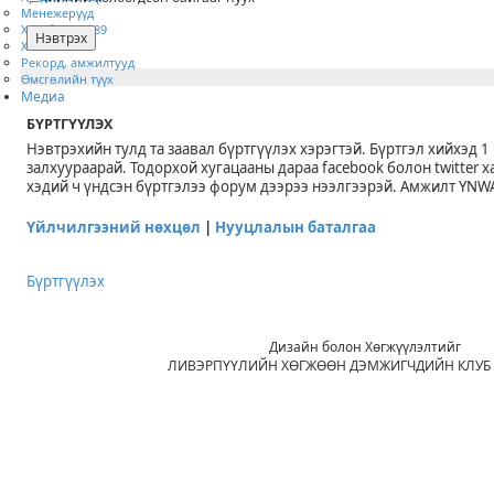
Менежерүүд
Хилсборо 1989
Хэйзэл 1985
Рекорд, амжилтууд
Өмсгөлийн түүх
Медиа
БҮРТГҮҮЛЭХ
Нэвтрэхийн тулд та заавал бүртгүүлэх хэрэгтэй. Бүртгэл хийхэд 1
залхуураарай. Тодорхой хугацааны дараа facebook болон twitter 
хэдий ч үндсэн бүртгэлээ форум дээрээ нээлгээрэй. Амжилт YNW
Үйлчилгээний нөхцөл
|
Нууцлалын баталгаа
Бүртгүүлэх
Дизайн болон Хөгжүүлэлтийг
ЛИВЭРПҮҮЛИЙН ХӨГЖӨӨН ДЭМЖИГЧДИЙН КЛУБ 