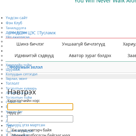
You Will Never Walk Alo
Үндсэн сайт
Фэн Клуб
Танилцуулга
Дүрэм журам
ҮНДСЭН ЦЭС
Тусламж
Үйл ажиллагаа
Хамтран ажиллах
Шинэ бичлэг
Уншаагүй бичлэгүүд
Хариу
Гишүүнээр элсэх
Мэдээ мэдээлэл
Идэвхитэй сэдвүүд
Аватор зураг бэлдэх
Заа
Ярилцлага
Нийтлэл
Хэвлэлийн тойм
Форумын эхлэл
Шуумаас
Копуудын сэтгэгдэл
Зарлал, эвэнт
Тоглолт
Тоглолтын хуваарь
Нэвтрэх
Лигийн хүснэгт
Тоглолтын тойм
Хэрэглэгчийн нэр:
Статистак
Бүрэлдэхүүн
Үндсэн баг
Нууц үг:
Зээлээр явсан тоглогчид
Дасгалжуулагчид
Би нууц үгээ мартсан
Түүх
Би шууд нэвтэрч байя
Цом, шагналууд
Хүндэт самбар
Миний холбогдсон байгааг нуух