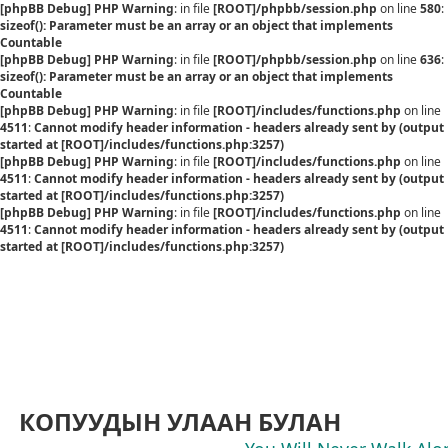
[phpBB Debug] PHP Warning
: in file
[ROOT]/phpbb/session.php
on line
580
:
sizeof(): Parameter must be an array or an object that implements
Countable
[phpBB Debug] PHP Warning
: in file
[ROOT]/phpbb/session.php
on line
636
:
sizeof(): Parameter must be an array or an object that implements
Countable
[phpBB Debug] PHP Warning
: in file
[ROOT]/includes/functions.php
on line
4511
:
Cannot modify header information - headers already sent by (output
started at [ROOT]/includes/functions.php:3257)
[phpBB Debug] PHP Warning
: in file
[ROOT]/includes/functions.php
on line
4511
:
Cannot modify header information - headers already sent by (output
started at [ROOT]/includes/functions.php:3257)
[phpBB Debug] PHP Warning
: in file
[ROOT]/includes/functions.php
on line
4511
:
Cannot modify header information - headers already sent by (output
started at [ROOT]/includes/functions.php:3257)
КОПУУДЫН УЛААН БУЛАН