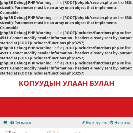
[phpBB Debug] PHP Warning
: in file
[ROOT]/phpbb/session.php
on line
580
:
sizeof(): Parameter must be an array or an object that implements
Countable
[phpBB Debug] PHP Warning
: in file
[ROOT]/phpbb/session.php
on line
636
:
sizeof(): Parameter must be an array or an object that implements
Countable
[phpBB Debug] PHP Warning
: in file
[ROOT]/includes/functions.php
on line
4511
:
Cannot modify header information - headers already sent by (output
started at [ROOT]/includes/functions.php:3257)
[phpBB Debug] PHP Warning
: in file
[ROOT]/includes/functions.php
on line
4511
:
Cannot modify header information - headers already sent by (output
started at [ROOT]/includes/functions.php:3257)
[phpBB Debug] PHP Warning
: in file
[ROOT]/includes/functions.php
on line
4511
:
Cannot modify header information - headers already sent by (output
started at [ROOT]/includes/functions.php:3257)
КОПУУДЫН УЛААН БУЛАН
Тусламж
Бүртгүүлэх
Нэвтрэх