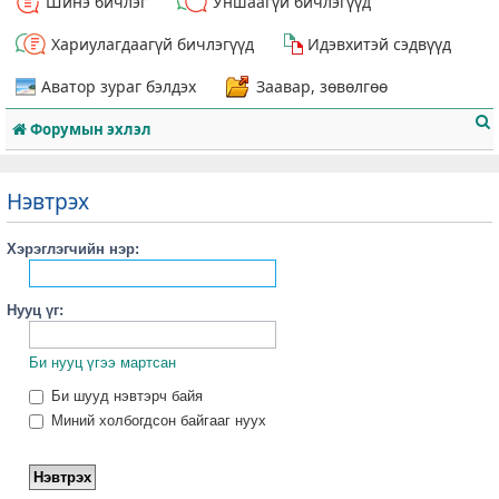
Шинэ бичлэг
Уншаагүй бичлэгүүд
Хариулагдаагүй бичлэгүүд
Идэвхитэй сэдвүүд
Аватор зураг бэлдэх
Заавар, зөвөлгөө
Форумын эхлэл
Нэвтрэх
Хэрэглэгчийн нэр:
т
Нууц үг:
Би нууц үгээ мартсан
Би шууд нэвтэрч байя
Миний холбогдсон байгааг нуух