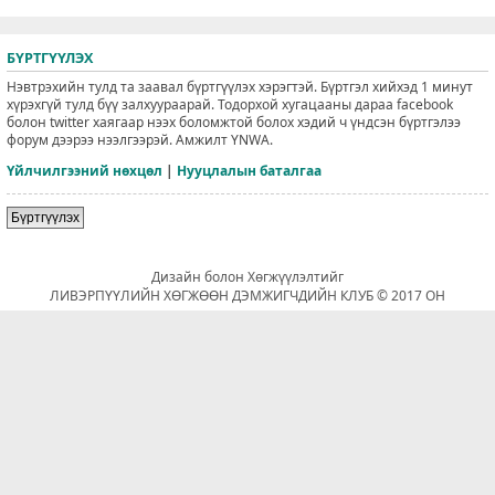
БҮРТГҮҮЛЭХ
Нэвтрэхийн тулд та заавал бүртгүүлэх хэрэгтэй. Бүртгэл хийхэд 1 минут
хүрэхгүй тулд бүү залхуураарай. Тодорхой хугацааны дараа facebook
болон twitter хаягаар нээх боломжтой болох хэдий ч үндсэн бүртгэлээ
форум дээрээ нээлгээрэй. Амжилт YNWA.
Үйлчилгээний нөхцөл
|
Нууцлалын баталгаа
Бүртгүүлэх
Дизайн болон Хөгжүүлэлтийг
ЛИВЭРПҮҮЛИЙН ХӨГЖӨӨН ДЭМЖИГЧДИЙН КЛУБ © 2017 ОН