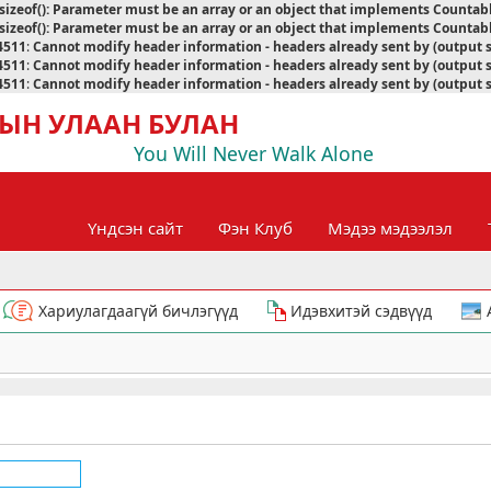
sizeof(): Parameter must be an array or an object that implements Countab
sizeof(): Parameter must be an array or an object that implements Countab
4511
:
Cannot modify header information - headers already sent by (output 
4511
:
Cannot modify header information - headers already sent by (output 
4511
:
Cannot modify header information - headers already sent by (output 
ЫН УЛААН БУЛАН
You Will Never Walk Alone
Үндсэн сайт
Фэн Клуб
Мэдээ мэдээлэл
Хариулагдаагүй бичлэгүүд
Идэвхитэй сэдвүүд