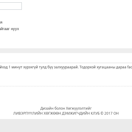
йя
йгааг нуух
ийхэд 1 минут хүрэхгүй тулд бүү залхуураарай. Тодорхой хугацааны дараа fa
Дизайн болон Хөгжүүлэлтийг
ЛИВЭРПҮҮЛИЙН ХӨГЖӨӨН ДЭМЖИГЧДИЙН КЛУБ © 2017 ОН