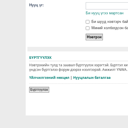
Нууц үг:
Би нууц үгээ мартсан
Би шууд нэвтэрч ба
Миний холбогдсон ба
БҮРТГҮҮЛЭХ
Нэвтрэхийн тулд та заавал бүртгүүлэх хэрэгтэй. Бүртгэл х
үндсэн бүртгэлээ форум дээрээ нээлгээрэй. Амжилт YNWA.
Үйлчилгээний нөхцөл
|
Нууцлалын баталгаа
Бүртгүүлэх