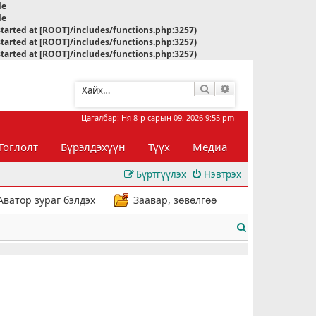
le
le
started at [ROOT]/includes/functions.php:3257)
started at [ROOT]/includes/functions.php:3257)
started at [ROOT]/includes/functions.php:3257)
Хайлт
Нарийвчилсан хай
Цагалбар: Ня 8-р сарын 09, 2026 9:55 pm
Тоглолт
Бүрэлдэхүүн
Түүх
Медиа
Бүртгүүлэх
Нэвтрэх
Аватор зураг бэлдэх
Заавар, зөвөлгөө
Х
а
й
л
т