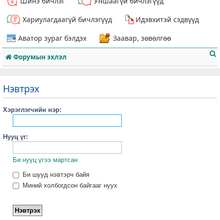
Шинэ бичлэг
Уншаагүй бичлэгүүд
Хариулагдаагүй бичлэгүүд
Идэвхитэй сэдвүүд
Аватор зураг бэлдэх
Заавар, зөвөлгөө
Форумын эхлэл
Нэвтрэх
Хэрэглэгчийн нэр:
т
Нууц үг:
Би нууц үгээ мартсан
Би шууд нэвтэрч байя
Миний холбогдсон байгааг нуух