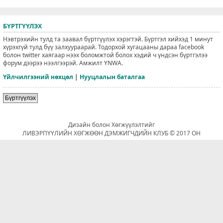
БҮРТГҮҮЛЭХ
Нэвтрэхийн тулд та заавал бүртгүүлэх хэрэгтэй. Бүртгэл хийхэд 1 минут
хүрэхгүй тулд бүү залхуураарай. Тодорхой хугацааны дараа facebook
болон twitter хаягаар нээх боломжтой болох хэдий ч үндсэн бүртгэлээ
форум дээрээ нээлгээрэй. Амжилт YNWA.
Үйлчилгээний нөхцөл
|
Нууцлалын баталгаа
Бүртгүүлэх
Дизайн болон Хөгжүүлэлтийг
ЛИВЭРПҮҮЛИЙН ХӨГЖӨӨН ДЭМЖИГЧДИЙН КЛУБ © 2017 ОН