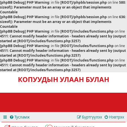
[phpBB Debug] PHP Warning
: in file
[ROOT]/phpbb/session.php
on line
580
:
sizeof(): Parameter must be an array or an object that implements
Countable
[phpBB Debug] PHP Warning
: in file
[ROOT]/phpbb/session.php
on line
636
:
sizeof(): Parameter must be an array or an object that implements
Countable
[phpBB Debug] PHP Warning
: in file
[ROOT]/includes/functions.php
on line
4511
:
Cannot modify header information - headers already sent by (output
started at [ROOT]/includes/functions.php:3257)
[phpBB Debug] PHP Warning
: in file
[ROOT]/includes/functions.php
on line
4511
:
Cannot modify header information - headers already sent by (output
started at [ROOT]/includes/functions.php:3257)
[phpBB Debug] PHP Warning
: in file
[ROOT]/includes/functions.php
on line
4511
:
Cannot modify header information - headers already sent by (output
started at [ROOT]/includes/functions.php:3257)
КОПУУДЫН УЛААН БУЛАН
Тусламж
Бүртгүүлэх
Нэвтрэх