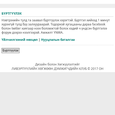
БҮРТГҮҮЛЭХ
Нэвтрэхийн тулд та заавал бүртгүүлэх хэрэгтэй. Бүртгэл хийхэд 1 минут
хүрэхгүй тулд бүү залхуураарай. Тодорхой хугацааны дараа facebook
болон twitter хаягаар нээх боломжтой болох хэдий ч үндсэн бүртгэлээ
форум дээрээ нээлгээрэй. Амжилт YNWA.
Үйлчилгээний нөхцөл
|
Нууцлалын баталгаа
Бүртгүүлэх
Дизайн болон Хөгжүүлэлтийг
ЛИВЭРПҮҮЛИЙН ХӨГЖӨӨН ДЭМЖИГЧДИЙН КЛУБ © 2017 ОН