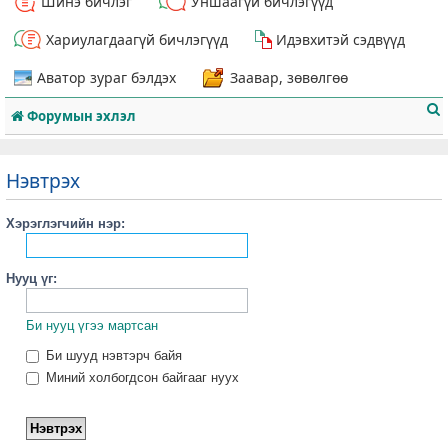
Шинэ бичлэг
Уншаагүй бичлэгүүд
Хариулагдаагүй бичлэгүүд
Идэвхитэй сэдвүүд
Аватор зураг бэлдэх
Заавар, зөвөлгөө
Форумын эхлэл
Нэвтрэх
Хэрэглэгчийн нэр:
т
Нууц үг:
Би нууц үгээ мартсан
Би шууд нэвтэрч байя
Миний холбогдсон байгааг нуух