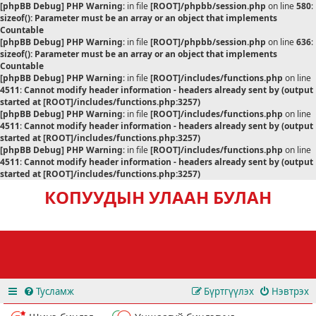
[phpBB Debug] PHP Warning
: in file
[ROOT]/phpbb/session.php
on line
580
:
sizeof(): Parameter must be an array or an object that implements
Countable
[phpBB Debug] PHP Warning
: in file
[ROOT]/phpbb/session.php
on line
636
:
sizeof(): Parameter must be an array or an object that implements
Countable
[phpBB Debug] PHP Warning
: in file
[ROOT]/includes/functions.php
on line
4511
:
Cannot modify header information - headers already sent by (output
started at [ROOT]/includes/functions.php:3257)
[phpBB Debug] PHP Warning
: in file
[ROOT]/includes/functions.php
on line
4511
:
Cannot modify header information - headers already sent by (output
started at [ROOT]/includes/functions.php:3257)
[phpBB Debug] PHP Warning
: in file
[ROOT]/includes/functions.php
on line
4511
:
Cannot modify header information - headers already sent by (output
started at [ROOT]/includes/functions.php:3257)
КОПУУДЫН УЛААН БУЛАН
Тусламж
Бүртгүүлэх
Нэвтрэх