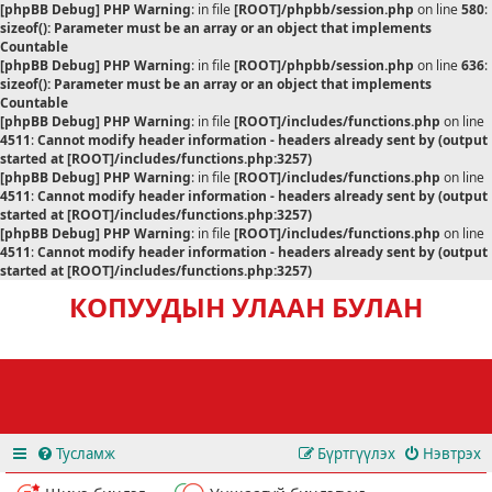
[phpBB Debug] PHP Warning
: in file
[ROOT]/phpbb/session.php
on line
580
:
sizeof(): Parameter must be an array or an object that implements
Countable
[phpBB Debug] PHP Warning
: in file
[ROOT]/phpbb/session.php
on line
636
:
sizeof(): Parameter must be an array or an object that implements
Countable
[phpBB Debug] PHP Warning
: in file
[ROOT]/includes/functions.php
on line
4511
:
Cannot modify header information - headers already sent by (output
started at [ROOT]/includes/functions.php:3257)
[phpBB Debug] PHP Warning
: in file
[ROOT]/includes/functions.php
on line
4511
:
Cannot modify header information - headers already sent by (output
started at [ROOT]/includes/functions.php:3257)
[phpBB Debug] PHP Warning
: in file
[ROOT]/includes/functions.php
on line
4511
:
Cannot modify header information - headers already sent by (output
started at [ROOT]/includes/functions.php:3257)
КОПУУДЫН УЛААН БУЛАН
Тусламж
Бүртгүүлэх
Нэвтрэх