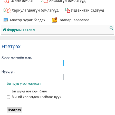
Шинэ бичлэг
Уншаагүй бичлэгүүд
Хариулагдаагүй бичлэгүүд
Идэвхитэй сэдвүүд
Аватор зураг бэлдэх
Заавар, зөвөлгөө
Форумын эхлэл
Нэвтрэх
Хэрэглэгчийн нэр:
т
Нууц үг:
Би нууц үгээ мартсан
Би шууд нэвтэрч байя
Миний холбогдсон байгааг нуух