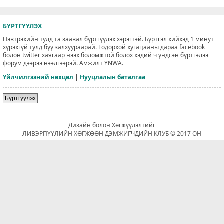
БҮРТГҮҮЛЭХ
Нэвтрэхийн тулд та заавал бүртгүүлэх хэрэгтэй. Бүртгэл хийхэд 1 минут
хүрэхгүй тулд бүү залхуураарай. Тодорхой хугацааны дараа facebook
болон twitter хаягаар нээх боломжтой болох хэдий ч үндсэн бүртгэлээ
форум дээрээ нээлгээрэй. Амжилт YNWA.
Үйлчилгээний нөхцөл
|
Нууцлалын баталгаа
Бүртгүүлэх
Дизайн болон Хөгжүүлэлтийг
ЛИВЭРПҮҮЛИЙН ХӨГЖӨӨН ДЭМЖИГЧДИЙН КЛУБ © 2017 ОН