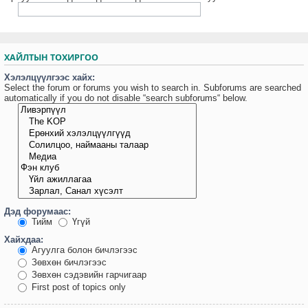
ХАЙЛТЫН ТОХИРГОО
Хэлэлцүүлгээс хайх:
Select the forum or forums you wish to search in. Subforums are searched
automatically if you do not disable “search subforums“ below.
Дэд форумаас:
Тийм
Үгүй
Хайхдаа:
Агуулга болон бичлэгээс
Зөвхөн бичлэгээс
Зөвхөн сэдэвийн гарчигаар
First post of topics only