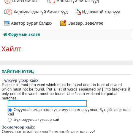
Шинэ бичлэг
Уншаагүй бичлэгүүд
Хариулагдаагүй бичлэгүүд
Идэвхитэй сэдвүүд
Аватор зураг бэлдэх
Заавар, зөвөлгөө
Форумын эхлэл
Хайлт
ХАЙЛТЫН БҮТЭЦ
Түлхүүр үгээр хайх:
Place
+
in front of a word which must be found and
-
in front of a word
which must not be found. Put a list of words separated by
|
into brackets if
only one of the words must be found. Use * as a wildcard for partial
matches.
Оруулсан ямар нэгэн үг юмуу эсвэл оруулсан бүтцийг ашиглан
хай
Бүх оруулсан үгсээр хай
Зохиогчоор хайх:
Орлуулгыг тэмдэглэхдээ * тэмдэгийг ашиглана уу!