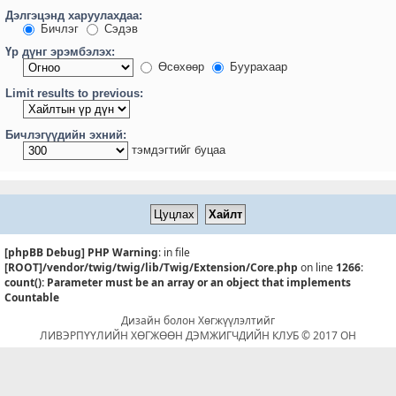
Дэлгэцэнд харуулахдаа:
Бичлэг
Сэдэв
Үр дүнг эрэмбэлэх:
Өсөхөөр
Буурахаар
Limit results to previous:
Бичлэгүүдийн эхний:
тэмдэгтийг буцаа
[phpBB Debug] PHP Warning
: in file
[ROOT]/vendor/twig/twig/lib/Twig/Extension/Core.php
on line
1266
:
count(): Parameter must be an array or an object that implements
Countable
Дизайн болон Хөгжүүлэлтийг
ЛИВЭРПҮҮЛИЙН ХӨГЖӨӨН ДЭМЖИГЧДИЙН КЛУБ © 2017 ОН