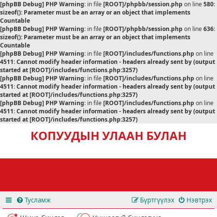
[phpBB Debug] PHP Warning
: in file
[ROOT]/phpbb/session.php
on line
580
:
sizeof(): Parameter must be an array or an object that implements
Countable
[phpBB Debug] PHP Warning
: in file
[ROOT]/phpbb/session.php
on line
636
:
sizeof(): Parameter must be an array or an object that implements
Countable
[phpBB Debug] PHP Warning
: in file
[ROOT]/includes/functions.php
on line
4511
:
Cannot modify header information - headers already sent by (output
started at [ROOT]/includes/functions.php:3257)
[phpBB Debug] PHP Warning
: in file
[ROOT]/includes/functions.php
on line
4511
:
Cannot modify header information - headers already sent by (output
started at [ROOT]/includes/functions.php:3257)
[phpBB Debug] PHP Warning
: in file
[ROOT]/includes/functions.php
on line
4511
:
Cannot modify header information - headers already sent by (output
started at [ROOT]/includes/functions.php:3257)
КОПУУДЫН УЛААН БУЛАН
Тусламж
Бүртгүүлэх
Нэвтрэх