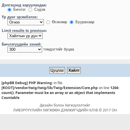
Дэлгэцэнд харуулахдаа:
Бичлэг
Сэдэв
Үр дүнг эрэмбэлэх:
Өсөхөөр
Буурахаар
Limit results to previous:
Бичлэгүүдийн эхний:
тэмдэгтийг буцаа
[phpBB Debug] PHP Warning
: in file
[ROOT]/vendor/twig/twig/lib/Twig/Extension/Core.php
on line
1266
:
count(): Parameter must be an array or an object that implements
Countable
Дизайн болон Хөгжүүлэлтийг
ЛИВЭРПҮҮЛИЙН ХӨГЖӨӨН ДЭМЖИГЧДИЙН КЛУБ © 2017 ОН