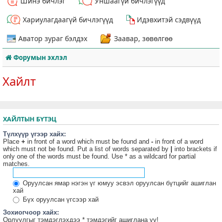
Шинэ бичлэг
Уншаагүй бичлэгүүд
Хариулагдаагүй бичлэгүүд
Идэвхитэй сэдвүүд
Аватор зураг бэлдэх
Заавар, зөвөлгөө
Форумын эхлэл
Хайлт
ХАЙЛТЫН БҮТЭЦ
Түлхүүр үгээр хайх:
Place
+
in front of a word which must be found and
-
in front of a word
which must not be found. Put a list of words separated by
|
into brackets if
only one of the words must be found. Use * as a wildcard for partial
matches.
Оруулсан ямар нэгэн үг юмуу эсвэл оруулсан бүтцийг ашиглан
хай
Бүх оруулсан үгсээр хай
Зохиогчоор хайх:
Орлуулгыг тэмдэглэхдээ * тэмдэгийг ашиглана уу!