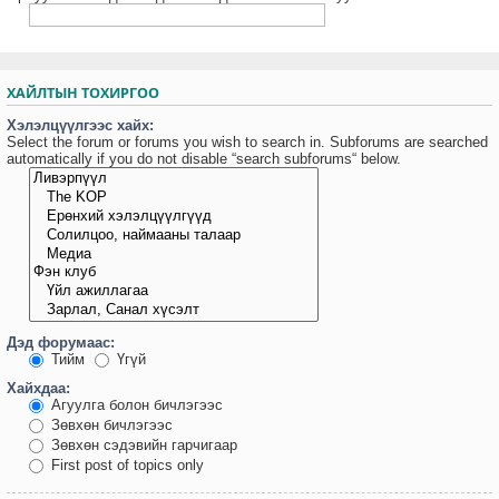
ХАЙЛТЫН ТОХИРГОО
Хэлэлцүүлгээс хайх:
Select the forum or forums you wish to search in. Subforums are searched
automatically if you do not disable “search subforums“ below.
Дэд форумаас:
Тийм
Үгүй
Хайхдаа:
Агуулга болон бичлэгээс
Зөвхөн бичлэгээс
Зөвхөн сэдэвийн гарчигаар
First post of topics only