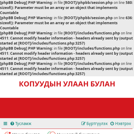
[phpBB Debug] PHP Warning
: in file
[ROOT]/phpbb/session.php
on line
580
:
sizeof(): Parameter must be an array or an object that implements
Countable
[phpBB Debug] PHP Warning
: in file
[ROOT]/phpbb/session.php
on line
636
:
sizeof(): Parameter must be an array or an object that implements
Countable
[phpBB Debug] PHP Warning
: in file
[ROOT]/includes/functions.php
on line
4511
:
Cannot modify header information - headers already sent by (output
started at [ROOT]/includes/functions.php:3257)
[phpBB Debug] PHP Warning
: in file
[ROOT]/includes/functions.php
on line
4511
:
Cannot modify header information - headers already sent by (output
started at [ROOT]/includes/functions.php:3257)
[phpBB Debug] PHP Warning
: in file
[ROOT]/includes/functions.php
on line
4511
:
Cannot modify header information - headers already sent by (output
started at [ROOT]/includes/functions.php:3257)
КОПУУДЫН УЛААН БУЛАН
Тусламж
Бүртгүүлэх
Нэвтрэх