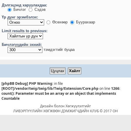
Дэлгэцэнд харуулахдаа:
Бичлэг
Сэдэв
Үр дүнг эрэмбэлэх:
Өсөхөөр
Буурахаар
Limit results to previous:
Бичлэгүүдийн эхний:
тэмдэгтийг буцаа
[phpBB Debug] PHP Warning
: in file
[ROOT]/vendor/twig/twig/lib/Twig/Extension/Core.php
on line
1266
:
count(): Parameter must be an array or an object that implements
Countable
Дизайн болон Хөгжүүлэлтийг
ЛИВЭРПҮҮЛИЙН ХӨГЖӨӨН ДЭМЖИГЧДИЙН КЛУБ © 2017 ОН