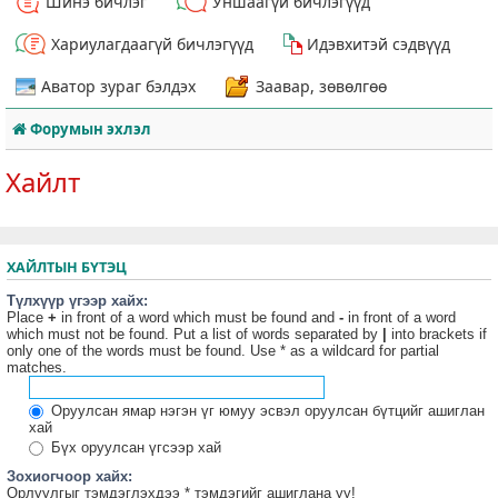
Шинэ бичлэг
Уншаагүй бичлэгүүд
Хариулагдаагүй бичлэгүүд
Идэвхитэй сэдвүүд
Аватор зураг бэлдэх
Заавар, зөвөлгөө
Форумын эхлэл
Хайлт
ХАЙЛТЫН БҮТЭЦ
Түлхүүр үгээр хайх:
Place
+
in front of a word which must be found and
-
in front of a word
which must not be found. Put a list of words separated by
|
into brackets if
only one of the words must be found. Use * as a wildcard for partial
matches.
Оруулсан ямар нэгэн үг юмуу эсвэл оруулсан бүтцийг ашиглан
хай
Бүх оруулсан үгсээр хай
Зохиогчоор хайх:
Орлуулгыг тэмдэглэхдээ * тэмдэгийг ашиглана уу!