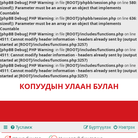
[phpBB Debug] PHP Warning
: in file
[ROOT]/phpbb/session.php
on line
580
:
sizeof(): Parameter must be an array or an object that implements
Countable
[phpBB Debug] PHP Warning
: in file
[ROOT]/phpbb/session.php
on line
636
:
sizeof(): Parameter must be an array or an object that implements
Countable
[phpBB Debug] PHP Warning
: in file
[ROOT]/includes/functions.php
on line
4511
:
Cannot modify header information - headers already sent by (output
started at [ROOT]/includes/functions.php:3257)
[phpBB Debug] PHP Warning
: in file
[ROOT]/includes/functions.php
on line
4511
:
Cannot modify header information - headers already sent by (output
started at [ROOT]/includes/functions.php:3257)
[phpBB Debug] PHP Warning
: in file
[ROOT]/includes/functions.php
on line
4511
:
Cannot modify header information - headers already sent by (output
started at [ROOT]/includes/functions.php:3257)
КОПУУДЫН УЛААН БУЛАН
Тусламж
Бүртгүүлэх
Нэвтрэх