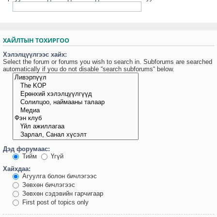
ХАЙЛТЫН ТОХИРГОО
Хэлэлцүүлгээс хайх:
Select the forum or forums you wish to search in. Subforums are searched
automatically if you do not disable “search subforums“ below.
Дэд форумаас:
Тийм
Үгүй
Хайхдаа:
Агуулга болон бичлэгээс
Зөвхөн бичлэгээс
Зөвхөн сэдэвийн гарчигаар
First post of topics only