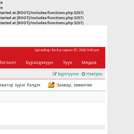
le
le
started at [ROOT]/includes/functions.php:3257)
started at [ROOT]/includes/functions.php:3257)
started at [ROOT]/includes/functions.php:3257)
Цагалбар: Ба 8-р сарын 07, 2026 9:00 pm
Тоглолт
Бүрэлдэхүүн
Түүх
Медиа
Бүртгүүлэх
Нэвтрэх
Аватор зураг бэлдэх
Заавар, зөвөлгөө