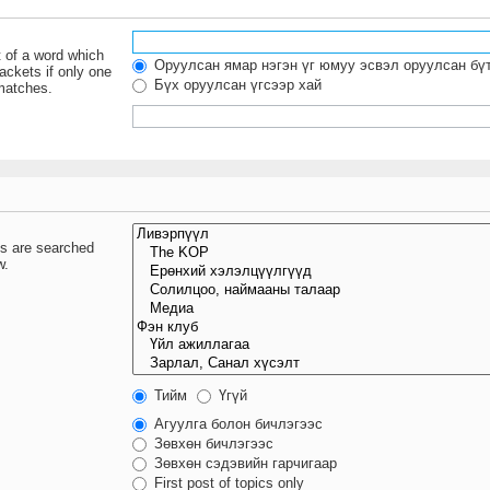
t of a word which
Оруулсан ямар нэгэн үг юмуу эсвэл оруулсан бү
ackets if only one
Бүх оруулсан үгсээр хай
 matches.
ms are searched
w.
Тийм
Үгүй
Агуулга болон бичлэгээс
Зөвхөн бичлэгээс
Зөвхөн сэдэвийн гарчигаар
First post of topics only