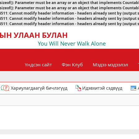
sizeof(): Parameter must be an array or an object that implements Countab
sizeof(): Parameter must be an array or an object that implements Countab
4511
:
Cannot modify header information - headers already sent by (output 
4511
:
Cannot modify header information - headers already sent by (output 
4511
:
Cannot modify header information - headers already sent by (output 
ЫН УЛААН БУЛАН
You Will Never Walk Alone
Үндсэн сайт
Фэн Клуб
Мэдээ мэдээлэл
Хариулагдаагүй бичлэгүүд
Идэвхитэй сэдвүүд