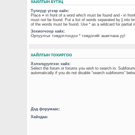
ХАЙЛТЫН БҮТЭЦ
Түлхүүр үгээр хайх:
Place
+
in front of a word which must be found and
-
in fron
must not be found. Put a list of words separated by
|
into br
of the words must be found. Use * as a wildcard for partial
Зохиогчоор хайх:
Орлуулгыг тэмдэглэхдээ * тэмдэгийг ашиглана уу!
ХАЙЛТЫН ТОХИРГОО
Хэлэлцүүлгээс хайх:
Select the forum or forums you wish to search in. Subforu
automatically if you do not disable “search subforums“ belo
Дэд форумаас:
Хайхдаа: