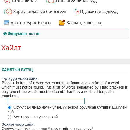
Шинэ бичлэг
Уншаагүй бичлэгүүд
Хариулагдаагүй бичлэгүүд
Идэвхитэй сэдвүүд
Аватор зураг бэлдэх
Заавар, зөвөлгөө
Форумын эхлэл
Хайлт
ХАЙЛТЫН БҮТЭЦ
Түлхүүр үгээр хайх:
Place
+
in front of a word which must be found and
-
in front of a word
which must not be found. Put a list of words separated by
|
into brackets if
only one of the words must be found. Use * as a wildcard for partial
matches.
Оруулсан ямар нэгэн үг юмуу эсвэл оруулсан бүтцийг ашиглан
хай
Бүх оруулсан үгсээр хай
Зохиогчоор хайх:
Орлуулгыг тэмдэглэхдээ * тэмдэгийг ашиглана уу!