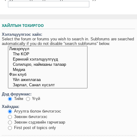
ХАЙЛТЫН ТОХИРГОО
Хэлэлцүүлгээс хайх:
Select the forum or forums you wish to search in. Subforums are searched
automatically if you do not disable “search subforums“ below.
Дэд форумаас:
Тийм
Үгүй
Хайхдаа:
Агуулга болон бичлэгээс
Зөвхөн бичлэгээс
Зөвхөн сэдэвийн гарчигаар
First post of topics only