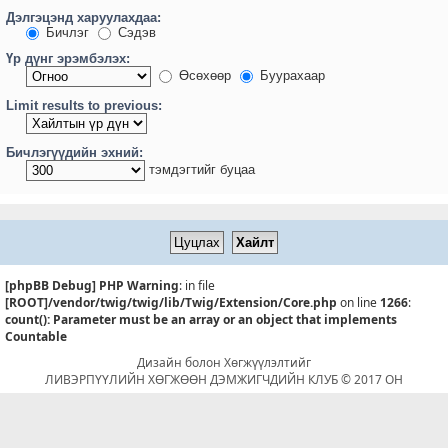
Дэлгэцэнд харуулахдаа:
Бичлэг
Сэдэв
Үр дүнг эрэмбэлэх:
Өсөхөөр
Буурахаар
Limit results to previous:
Бичлэгүүдийн эхний:
тэмдэгтийг буцаа
[phpBB Debug] PHP Warning
: in file
[ROOT]/vendor/twig/twig/lib/Twig/Extension/Core.php
on line
1266
:
count(): Parameter must be an array or an object that implements
Countable
Дизайн болон Хөгжүүлэлтийг
ЛИВЭРПҮҮЛИЙН ХӨГЖӨӨН ДЭМЖИГЧДИЙН КЛУБ © 2017 ОН