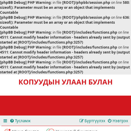
[phpBB Debug] PHP Warning
: in file
[ROOT]/phpbb/session.php
on line
580
:
sizeof(): Parameter must be an array or an object that implements
Countable
[phpBB Debug] PHP Warning
: in file
[ROOT]/phpbb/session.php
on line
636
:
sizeof(): Parameter must be an array or an object that implements
Countable
[phpBB Debug] PHP Warning
: in file
[ROOT]/includes/functions.php
on line
4511
:
Cannot modify header information - headers already sent by (output
started at [ROOT]/includes/functions.php:3257)
[phpBB Debug] PHP Warning
: in file
[ROOT]/includes/functions.php
on line
4511
:
Cannot modify header information - headers already sent by (output
started at [ROOT]/includes/functions.php:3257)
[phpBB Debug] PHP Warning
: in file
[ROOT]/includes/functions.php
on line
4511
:
Cannot modify header information - headers already sent by (output
started at [ROOT]/includes/functions.php:3257)
КОПУУДЫН УЛААН БУЛАН
Тусламж
Бүртгүүлэх
Нэвтрэх