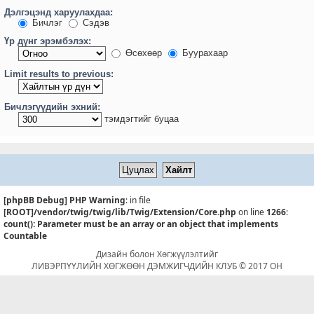
Дэлгэцэнд харуулахдаа:
Бичлэг
Сэдэв
Үр дүнг эрэмбэлэх:
Өсөхөөр
Буурахаар
Limit results to previous:
Бичлэгүүдийн эхний:
тэмдэгтийг буцаа
[phpBB Debug] PHP Warning
: in file
[ROOT]/vendor/twig/twig/lib/Twig/Extension/Core.php
on line
1266
:
count(): Parameter must be an array or an object that implements
Countable
Дизайн болон Хөгжүүлэлтийг
ЛИВЭРПҮҮЛИЙН ХӨГЖӨӨН ДЭМЖИГЧДИЙН КЛУБ © 2017 ОН