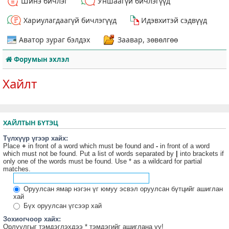
Шинэ бичлэг
Уншаагүй бичлэгүүд
Хариулагдаагүй бичлэгүүд
Идэвхитэй сэдвүүд
Аватор зураг бэлдэх
Заавар, зөвөлгөө
Форумын эхлэл
Хайлт
ХАЙЛТЫН БҮТЭЦ
Түлхүүр үгээр хайх:
Place
+
in front of a word which must be found and
-
in front of a word
which must not be found. Put a list of words separated by
|
into brackets if
only one of the words must be found. Use * as a wildcard for partial
matches.
Оруулсан ямар нэгэн үг юмуу эсвэл оруулсан бүтцийг ашиглан
хай
Бүх оруулсан үгсээр хай
Зохиогчоор хайх:
Орлуулгыг тэмдэглэхдээ * тэмдэгийг ашиглана уу!