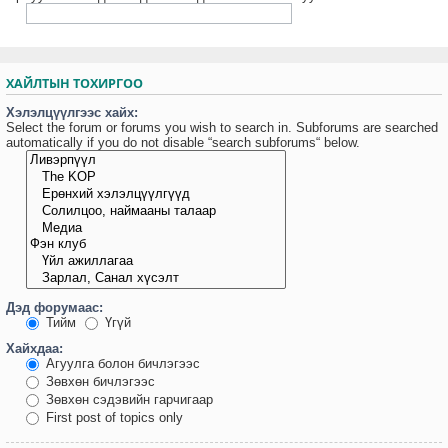
ХАЙЛТЫН ТОХИРГОО
Хэлэлцүүлгээс хайх:
Select the forum or forums you wish to search in. Subforums are searched
automatically if you do not disable “search subforums“ below.
Дэд форумаас:
Тийм
Үгүй
Хайхдаа:
Агуулга болон бичлэгээс
Зөвхөн бичлэгээс
Зөвхөн сэдэвийн гарчигаар
First post of topics only