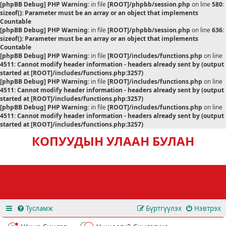
[phpBB Debug] PHP Warning
: in file
[ROOT]/phpbb/session.php
on line
580
:
sizeof(): Parameter must be an array or an object that implements
Countable
[phpBB Debug] PHP Warning
: in file
[ROOT]/phpbb/session.php
on line
636
:
sizeof(): Parameter must be an array or an object that implements
Countable
[phpBB Debug] PHP Warning
: in file
[ROOT]/includes/functions.php
on line
4511
:
Cannot modify header information - headers already sent by (output
started at [ROOT]/includes/functions.php:3257)
[phpBB Debug] PHP Warning
: in file
[ROOT]/includes/functions.php
on line
4511
:
Cannot modify header information - headers already sent by (output
started at [ROOT]/includes/functions.php:3257)
[phpBB Debug] PHP Warning
: in file
[ROOT]/includes/functions.php
on line
4511
:
Cannot modify header information - headers already sent by (output
started at [ROOT]/includes/functions.php:3257)
КОПУУДЫН УЛААН БУЛАН
Тусламж
Бүртгүүлэх
Нэвтрэх