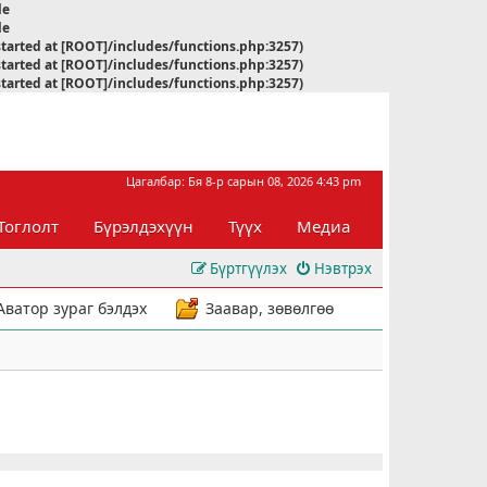
le
le
started at [ROOT]/includes/functions.php:3257)
started at [ROOT]/includes/functions.php:3257)
started at [ROOT]/includes/functions.php:3257)
Цагалбар: Бя 8-р сарын 08, 2026 4:43 pm
Тоглолт
Бүрэлдэхүүн
Түүх
Медиа
Бүртгүүлэх
Нэвтрэх
Аватор зураг бэлдэх
Заавар, зөвөлгөө