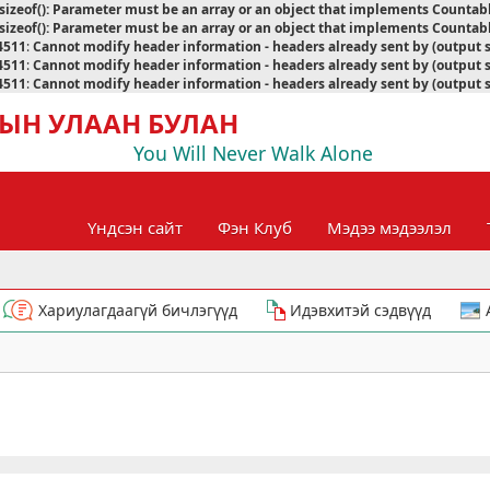
sizeof(): Parameter must be an array or an object that implements Countab
sizeof(): Parameter must be an array or an object that implements Countab
4511
:
Cannot modify header information - headers already sent by (output 
4511
:
Cannot modify header information - headers already sent by (output 
4511
:
Cannot modify header information - headers already sent by (output 
ЫН УЛААН БУЛАН
You Will Never Walk Alone
Үндсэн сайт
Фэн Клуб
Мэдээ мэдээлэл
Хариулагдаагүй бичлэгүүд
Идэвхитэй сэдвүүд