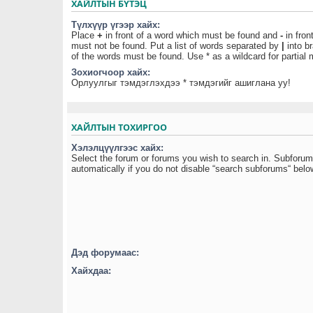
ХАЙЛТЫН БҮТЭЦ
Түлхүүр үгээр хайх:
Place
+
in front of a word which must be found and
-
in fron
must not be found. Put a list of words separated by
|
into br
of the words must be found. Use * as a wildcard for partial
Зохиогчоор хайх:
Орлуулгыг тэмдэглэхдээ * тэмдэгийг ашиглана уу!
ХАЙЛТЫН ТОХИРГОО
Хэлэлцүүлгээс хайх:
Select the forum or forums you wish to search in. Subforu
automatically if you do not disable “search subforums“ belo
Дэд форумаас:
Хайхдаа: