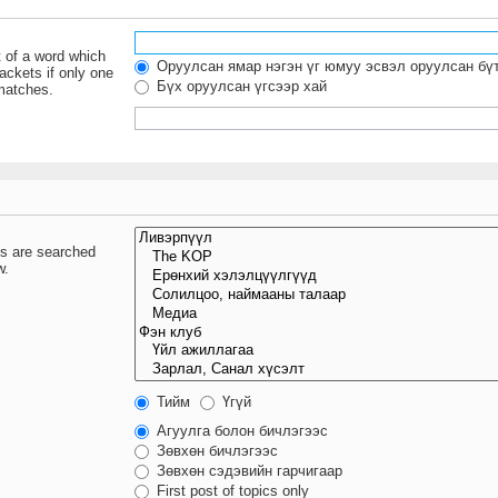
t of a word which
Оруулсан ямар нэгэн үг юмуу эсвэл оруулсан бү
ackets if only one
Бүх оруулсан үгсээр хай
 matches.
ms are searched
w.
Тийм
Үгүй
Агуулга болон бичлэгээс
Зөвхөн бичлэгээс
Зөвхөн сэдэвийн гарчигаар
First post of topics only