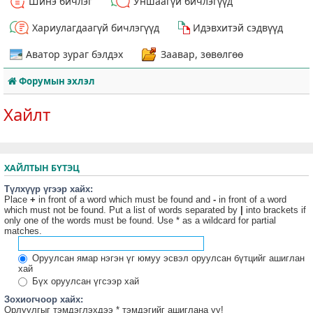
Шинэ бичлэг
Уншаагүй бичлэгүүд
Хариулагдаагүй бичлэгүүд
Идэвхитэй сэдвүүд
Аватор зураг бэлдэх
Заавар, зөвөлгөө
Форумын эхлэл
Хайлт
ХАЙЛТЫН БҮТЭЦ
Түлхүүр үгээр хайх:
Place
+
in front of a word which must be found and
-
in front of a word
which must not be found. Put a list of words separated by
|
into brackets if
only one of the words must be found. Use * as a wildcard for partial
matches.
Оруулсан ямар нэгэн үг юмуу эсвэл оруулсан бүтцийг ашиглан
хай
Бүх оруулсан үгсээр хай
Зохиогчоор хайх:
Орлуулгыг тэмдэглэхдээ * тэмдэгийг ашиглана уу!