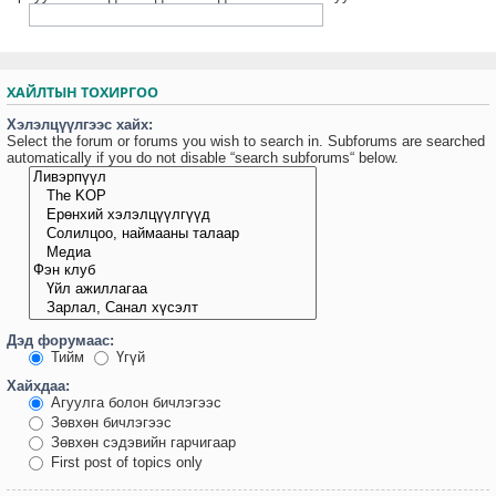
ХАЙЛТЫН ТОХИРГОО
Хэлэлцүүлгээс хайх:
Select the forum or forums you wish to search in. Subforums are searched
automatically if you do not disable “search subforums“ below.
Дэд форумаас:
Тийм
Үгүй
Хайхдаа:
Агуулга болон бичлэгээс
Зөвхөн бичлэгээс
Зөвхөн сэдэвийн гарчигаар
First post of topics only