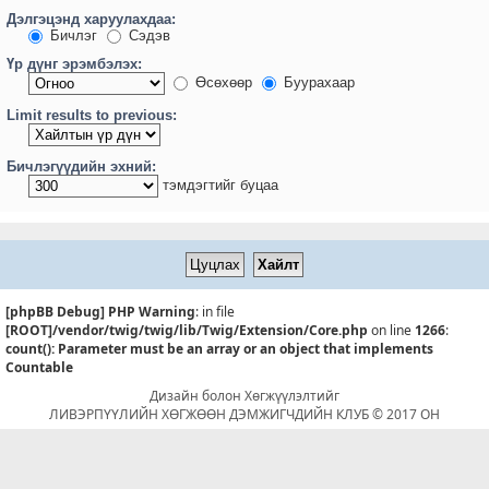
Дэлгэцэнд харуулахдаа:
Бичлэг
Сэдэв
Үр дүнг эрэмбэлэх:
Өсөхөөр
Буурахаар
Limit results to previous:
Бичлэгүүдийн эхний:
тэмдэгтийг буцаа
[phpBB Debug] PHP Warning
: in file
[ROOT]/vendor/twig/twig/lib/Twig/Extension/Core.php
on line
1266
:
count(): Parameter must be an array or an object that implements
Countable
Дизайн болон Хөгжүүлэлтийг
ЛИВЭРПҮҮЛИЙН ХӨГЖӨӨН ДЭМЖИГЧДИЙН КЛУБ © 2017 ОН