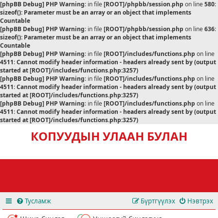
[phpBB Debug] PHP Warning
: in file
[ROOT]/phpbb/session.php
on line
580
:
sizeof(): Parameter must be an array or an object that implements
Countable
[phpBB Debug] PHP Warning
: in file
[ROOT]/phpbb/session.php
on line
636
:
sizeof(): Parameter must be an array or an object that implements
Countable
[phpBB Debug] PHP Warning
: in file
[ROOT]/includes/functions.php
on line
4511
:
Cannot modify header information - headers already sent by (output
started at [ROOT]/includes/functions.php:3257)
[phpBB Debug] PHP Warning
: in file
[ROOT]/includes/functions.php
on line
4511
:
Cannot modify header information - headers already sent by (output
started at [ROOT]/includes/functions.php:3257)
[phpBB Debug] PHP Warning
: in file
[ROOT]/includes/functions.php
on line
4511
:
Cannot modify header information - headers already sent by (output
started at [ROOT]/includes/functions.php:3257)
КОПУУДЫН УЛААН БУЛАН
Тусламж
Бүртгүүлэх
Нэвтрэх