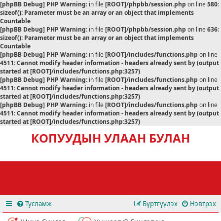
[phpBB Debug] PHP Warning
: in file
[ROOT]/phpbb/session.php
on line
580
:
sizeof(): Parameter must be an array or an object that implements
Countable
[phpBB Debug] PHP Warning
: in file
[ROOT]/phpbb/session.php
on line
636
:
sizeof(): Parameter must be an array or an object that implements
Countable
[phpBB Debug] PHP Warning
: in file
[ROOT]/includes/functions.php
on line
4511
:
Cannot modify header information - headers already sent by (output
started at [ROOT]/includes/functions.php:3257)
[phpBB Debug] PHP Warning
: in file
[ROOT]/includes/functions.php
on line
4511
:
Cannot modify header information - headers already sent by (output
started at [ROOT]/includes/functions.php:3257)
[phpBB Debug] PHP Warning
: in file
[ROOT]/includes/functions.php
on line
4511
:
Cannot modify header information - headers already sent by (output
started at [ROOT]/includes/functions.php:3257)
КОПУУДЫН УЛААН БУЛАН
Тусламж
Бүртгүүлэх
Нэвтрэх