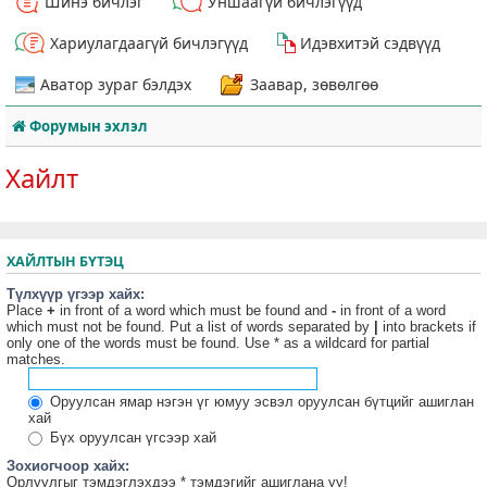
Шинэ бичлэг
Уншаагүй бичлэгүүд
Хариулагдаагүй бичлэгүүд
Идэвхитэй сэдвүүд
Аватор зураг бэлдэх
Заавар, зөвөлгөө
Форумын эхлэл
Хайлт
ХАЙЛТЫН БҮТЭЦ
Түлхүүр үгээр хайх:
Place
+
in front of a word which must be found and
-
in front of a word
which must not be found. Put a list of words separated by
|
into brackets if
only one of the words must be found. Use * as a wildcard for partial
matches.
Оруулсан ямар нэгэн үг юмуу эсвэл оруулсан бүтцийг ашиглан
хай
Бүх оруулсан үгсээр хай
Зохиогчоор хайх:
Орлуулгыг тэмдэглэхдээ * тэмдэгийг ашиглана уу!