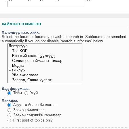
ХАЙЛТЫН ТОХИРГОО
Хэлэлцүүлгээс хайх:
Select the forum or forums you wish to search in. Subforums are searched
automatically if you do not disable “search subforums“ below.
Дэд форумаас:
Тийм
Үгүй
Хайхдаа:
Агуулга болон бичлэгээс
Зөвхөн бичлэгээс
Зөвхөн сэдэвийн гарчигаар
First post of topics only