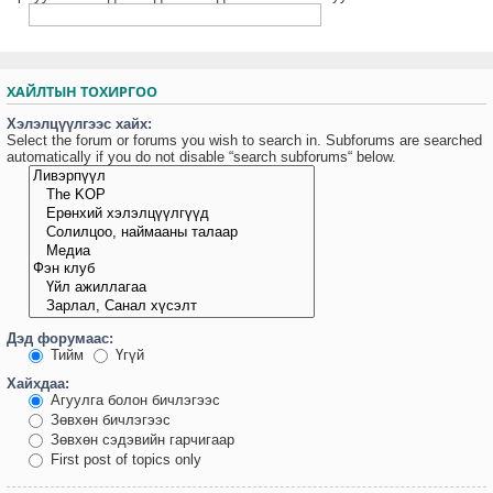
ХАЙЛТЫН ТОХИРГОО
Хэлэлцүүлгээс хайх:
Select the forum or forums you wish to search in. Subforums are searched
automatically if you do not disable “search subforums“ below.
Дэд форумаас:
Тийм
Үгүй
Хайхдаа:
Агуулга болон бичлэгээс
Зөвхөн бичлэгээс
Зөвхөн сэдэвийн гарчигаар
First post of topics only