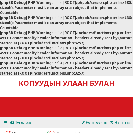
[phpBB Debug] PHP Warning
: in file
[ROOT]/phpbb/session.php
on line
580
:
sizeof(): Parameter must be an array or an object that implements
Countable
[phpBB Debug] PHP Warning
: in file
[ROOT]/phpbb/session.php
on line
636
:
sizeof(): Parameter must be an array or an object that implements
Countable
[phpBB Debug] PHP Warning
: in file
[ROOT]/includes/functions.php
on line
4511
:
Cannot modify header information - headers already sent by (output
started at [ROOT]/includes/functions.php:3257)
[phpBB Debug] PHP Warning
: in file
[ROOT]/includes/functions.php
on line
4511
:
Cannot modify header information - headers already sent by (output
started at [ROOT]/includes/functions.php:3257)
[phpBB Debug] PHP Warning
: in file
[ROOT]/includes/functions.php
on line
4511
:
Cannot modify header information - headers already sent by (output
started at [ROOT]/includes/functions.php:3257)
КОПУУДЫН УЛААН БУЛАН
Тусламж
Бүртгүүлэх
Нэвтрэх