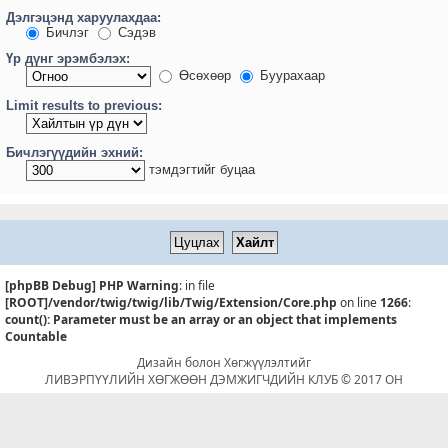
Дэлгэцэнд харуулахдаа:
Бичлэг
Сэдэв
Үр дүнг эрэмбэлэх:
Өсөхөөр
Буурахаар
Limit results to previous:
Бичлэгүүдийн эхний:
тэмдэгтийг буцаа
[phpBB Debug] PHP Warning
: in file
[ROOT]/vendor/twig/twig/lib/Twig/Extension/Core.php
on line
1266
:
count(): Parameter must be an array or an object that implements
Countable
Дизайн болон Хөгжүүлэлтийг
ЛИВЭРПҮҮЛИЙН ХӨГЖӨӨН ДЭМЖИГЧДИЙН КЛУБ © 2017 ОН