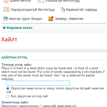
Шинэ бичлэг
Уншаагүй бичлэгүүд
Хариулагдаагүй бичлэгүүд
Идэвхитэй сэдвүүд
Аватор зураг бэлдэх
Заавар, зөвөлгөө
Форумын эхлэл
Хайлт
ХАЙЛТЫН БҮТЭЦ
Түлхүүр үгээр хайх:
Place
+
in front of a word which must be found and
-
in front of a word
which must not be found. Put a list of words separated by
|
into brackets if
only one of the words must be found. Use * as a wildcard for partial
matches.
Оруулсан ямар нэгэн үг юмуу эсвэл оруулсан бүтцийг ашиглан
хай
Бүх оруулсан үгсээр хай
Зохиогчоор хайх:
Орлуулгыг тэмдэглэхдээ * тэмдэгийг ашиглана уу!