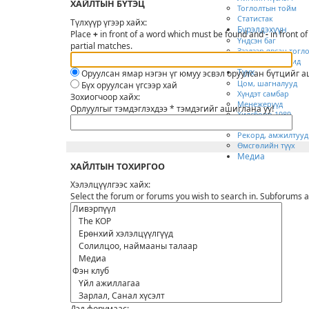
ХАЙЛТЫН БҮТЭЦ
Тоглолтын тойм
Статистак
Түлхүүр үгээр хайх:
Бүрэлдэхүүн
Place
+
in front of a word which must be found and
-
in front o
Үндсэн баг
partial matches.
Зээлээр явсан тогл
Дасгалжуулагчид
Түүх
Оруулсан ямар нэгэн үг юмуу эсвэл оруулсан бүтцийг 
Цом, шагналууд
Бүх оруулсан үгсээр хай
Хүндэт самбар
Зохиогчоор хайх:
Менежерүүд
Орлуулгыг тэмдэглэхдээ * тэмдэгийг ашиглана уу!
Хилсборо 1989
Хэйзэл 1985
Рекорд, амжилтууд
Өмсгөлийн түүх
Медиа
ХАЙЛТЫН ТОХИРГОО
Хэлэлцүүлгээс хайх:
Select the forum or forums you wish to search in. Subforums a
Дэд форумаас: