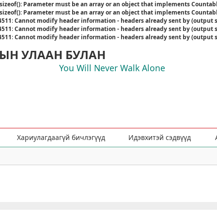
sizeof(): Parameter must be an array or an object that implements Countab
sizeof(): Parameter must be an array or an object that implements Countab
4511
:
Cannot modify header information - headers already sent by (output 
4511
:
Cannot modify header information - headers already sent by (output 
4511
:
Cannot modify header information - headers already sent by (output 
ЫН УЛААН БУЛАН
You Will Never Walk Alone
Хариулагдаагүй бичлэгүүд
Идэвхитэй сэдвүүд