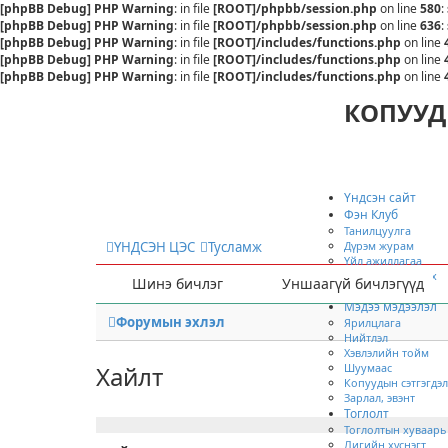
[phpBB Debug] PHP Warning
: in file
[ROOT]/phpbb/session.php
on line
580
:
[phpBB Debug] PHP Warning
: in file
[ROOT]/phpbb/session.php
on line
636
:
[phpBB Debug] PHP Warning
: in file
[ROOT]/includes/functions.php
on line
[phpBB Debug] PHP Warning
: in file
[ROOT]/includes/functions.php
on line
[phpBB Debug] PHP Warning
: in file
[ROOT]/includes/functions.php
on line
КОПУУД
Үндсэн сайт
Фэн Клуб
Танилцуулга
Дүрэм журам
ҮНДСЭН ЦЭС
Тусламж
Үйл ажиллагаа
Хамтран ажиллах
Шинэ бичлэг
Уншаагүй бичлэгүүд
Гишүүнээр элсэх
Мэдээ мэдээлэл
Форумын эхлэл
Ярилцлага
Нийтлэл
Хэвлэлийн тойм
Шуумаас
Хайлт
Копуудын сэтгэгдэл
Зарлал, эвэнт
Тоглолт
Тоглолтын хуваарь
Лигийн хүснэгт