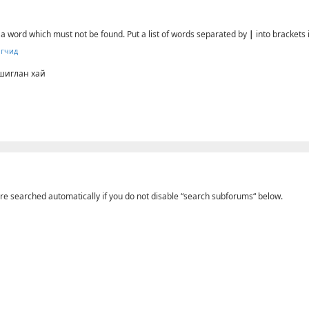
f a word which must not be found. Put a list of words separated by
|
into brackets 
огчид
ашиглан хай
re searched automatically if you do not disable “search subforums“ below.