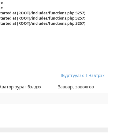
le
le
started at [ROOT]/includes/functions.php:3257)
started at [ROOT]/includes/functions.php:3257)
started at [ROOT]/includes/functions.php:3257)
Цагалбар: Ба 8-р сарын 07, 2026 11:01 am
Бүртгүүлэх
Нэвтрэх
Аватор зураг бэлдэх
Заавар, зөвөлгөө