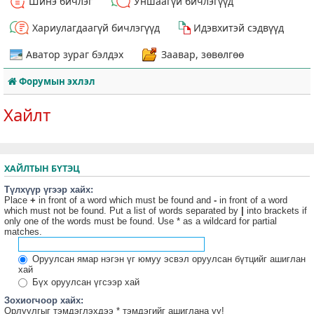
Шинэ бичлэг
Уншаагүй бичлэгүүд
Хариулагдаагүй бичлэгүүд
Идэвхитэй сэдвүүд
Аватор зураг бэлдэх
Заавар, зөвөлгөө
Форумын эхлэл
Хайлт
ХАЙЛТЫН БҮТЭЦ
Түлхүүр үгээр хайх:
Place
+
in front of a word which must be found and
-
in front of a word
which must not be found. Put a list of words separated by
|
into brackets if
only one of the words must be found. Use * as a wildcard for partial
matches.
Оруулсан ямар нэгэн үг юмуу эсвэл оруулсан бүтцийг ашиглан
хай
Бүх оруулсан үгсээр хай
Зохиогчоор хайх:
Орлуулгыг тэмдэглэхдээ * тэмдэгийг ашиглана уу!