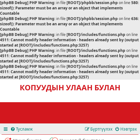
[phpBB Debug] PHP Warning
: in file
[ROOT]/phpbb/session.php
on line
580
:
sizeof(): Parameter must be an array or an object that implements
Countable
[phpBB Debug] PHP Warning
: in file
[ROOT]/phpbb/session.php
on line
636
:
sizeof(): Parameter must be an array or an object that implements
Countable
[phpBB Debug] PHP Warning
: in file
[ROOT]/includes/functions.php
on line
4511
:
Cannot modify header information - headers already sent by (output
started at [ROOT]/includes/functions.php:3257)
[phpBB Debug] PHP Warning
: in file
[ROOT]/includes/functions.php
on line
4511
:
Cannot modify header information - headers already sent by (output
started at [ROOT]/includes/functions.php:3257)
[phpBB Debug] PHP Warning
: in file
[ROOT]/includes/functions.php
on line
4511
:
Cannot modify header information - headers already sent by (output
started at [ROOT]/includes/functions.php:3257)
КОПУУДЫН УЛААН БУЛАН
Тусламж
Бүртгүүлэх
Нэвтрэх