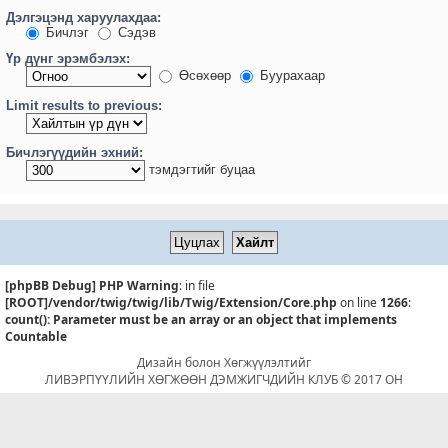
Дэлгэцэнд харуулахдаа:
Бичлэг
Сэдэв
Үр дүнг эрэмбэлэх:
Өсөхөөр
Буурахаар
Limit results to previous:
Бичлэгүүдийн эхний:
тэмдэгтийг буцаа
[phpBB Debug] PHP Warning
: in file
[ROOT]/vendor/twig/twig/lib/Twig/Extension/Core.php
on line
1266
:
count(): Parameter must be an array or an object that implements
Countable
Дизайн болон Хөгжүүлэлтийг
ЛИВЭРПҮҮЛИЙН ХӨГЖӨӨН ДЭМЖИГЧДИЙН КЛУБ © 2017 ОН