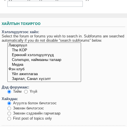
ХАЙЛТЫН ТОХИРГОО
Хэлэлцүүлгээс хайх:
Select the forum or forums you wish to search in. Subforums are searched
automatically if you do not disable “search subforums“ below.
Дэд форумаас:
Тийм
Үгүй
Хайхдаа:
Агуулга болон бичлэгээс
Зөвхөн бичлэгээс
Зөвхөн сэдэвийн гарчигаар
First post of topics only