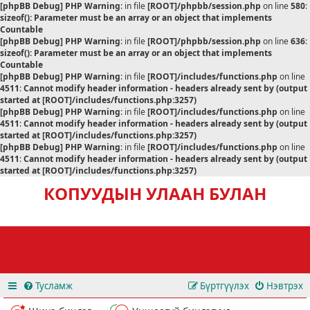
[phpBB Debug] PHP Warning
: in file
[ROOT]/phpbb/session.php
on line
580
:
sizeof(): Parameter must be an array or an object that implements
Countable
[phpBB Debug] PHP Warning
: in file
[ROOT]/phpbb/session.php
on line
636
:
sizeof(): Parameter must be an array or an object that implements
Countable
[phpBB Debug] PHP Warning
: in file
[ROOT]/includes/functions.php
on line
4511
:
Cannot modify header information - headers already sent by (output
started at [ROOT]/includes/functions.php:3257)
[phpBB Debug] PHP Warning
: in file
[ROOT]/includes/functions.php
on line
4511
:
Cannot modify header information - headers already sent by (output
started at [ROOT]/includes/functions.php:3257)
[phpBB Debug] PHP Warning
: in file
[ROOT]/includes/functions.php
on line
4511
:
Cannot modify header information - headers already sent by (output
started at [ROOT]/includes/functions.php:3257)
КОПУУДЫН УЛААН БУЛАН
Тусламж
Бүртгүүлэх
Нэвтрэх