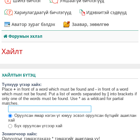
Шинэ бичлэг
Уншаагүй бичлэгүүд
Хариулагдаагүй бичлэгүүд
Идэвхитэй сэдвүүд
Аватор зураг бэлдэх
Заавар, зөвөлгөө
Форумын эхлэл
Хайлт
ХАЙЛТЫН БҮТЭЦ
Түлхүүр үгээр хайх:
Place
+
in front of a word which must be found and
-
in front of a word
which must not be found. Put a list of words separated by
|
into brackets if
only one of the words must be found. Use * as a wildcard for partial
matches.
Оруулсан ямар нэгэн үг юмуу эсвэл оруулсан бүтцийг ашиглан
хай
Бүх оруулсан үгсээр хай
Зохиогчоор хайх:
Орлуулгыг тэмдэглэхдээ * тэмдэгийг ашиглана уу!