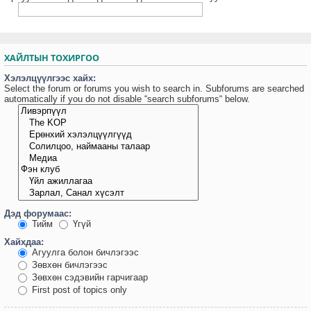
ХАЙЛТЫН ТОХИРГОО
Хэлэлцүүлгээс хайх:
Select the forum or forums you wish to search in. Subforums are searched
automatically if you do not disable “search subforums“ below.
Дэд форумаас:
Тийм
Үгүй
Хайхдаа:
Агуулга болон бичлэгээс
Зөвхөн бичлэгээс
Зөвхөн сэдэвийн гарчигаар
First post of topics only