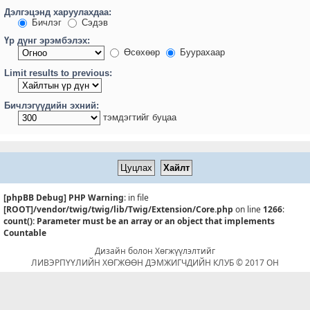
Дэлгэцэнд харуулахдаа:
Бичлэг
Сэдэв
Үр дүнг эрэмбэлэх:
Өсөхөөр
Буурахаар
Limit results to previous:
Бичлэгүүдийн эхний:
тэмдэгтийг буцаа
[phpBB Debug] PHP Warning
: in file
[ROOT]/vendor/twig/twig/lib/Twig/Extension/Core.php
on line
1266
:
count(): Parameter must be an array or an object that implements
Countable
Дизайн болон Хөгжүүлэлтийг
ЛИВЭРПҮҮЛИЙН ХӨГЖӨӨН ДЭМЖИГЧДИЙН КЛУБ © 2017 ОН