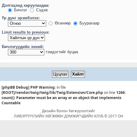
Дэлгэцэнд харуулахдаа:
Бичлэг
Сэдэв
Үр дүнг эрэмбэлэх:
Өсөхөөр
Буурахаар
Limit results to previous:
Бичлэгүүдийн эхний:
тэмдэгтийг буцаа
[phpBB Debug] PHP Warning
: in file
[ROOT]/vendor/twig/twig/lib/Twig/Extension/Core.php
on line
1266
:
count(): Parameter must be an array or an object that implements
Countable
Дизайн болон Хөгжүүлэлтийг
ЛИВЭРПҮҮЛИЙН ХӨГЖӨӨН ДЭМЖИГЧДИЙН КЛУБ © 2017 ОН