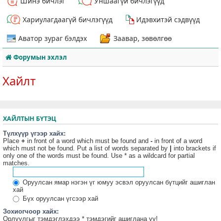
Шинэ бичлэг
Уншаагүй бичлэгүүд
Хариулагдаагүй бичлэгүүд
Идэвхитэй сэдвүүд
Аватор зураг бэлдэх
Заавар, зөвөлгөө
Форумын эхлэл
Хайлт
ХАЙЛТЫН БҮТЭЦ
Түлхүүр үгээр хайх:
Place
+
in front of a word which must be found and
-
in front of a word
which must not be found. Put a list of words separated by
|
into brackets if
only one of the words must be found. Use * as a wildcard for partial
matches.
Оруулсан ямар нэгэн үг юмуу эсвэл оруулсан бүтцийг ашиглан
хай
Бүх оруулсан үгсээр хай
Зохиогчоор хайх:
Орлуулгыг тэмдэглэхдээ * тэмдэгийг ашиглана уу!