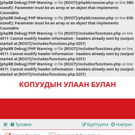
[phpBB Debug] PHP Warning
: in file
[ROOT]/phpbb/session.php
on line
580
:
sizeof(): Parameter must be an array or an object that implements
Countable
[phpBB Debug] PHP Warning
: in file
[ROOT]/phpbb/session.php
on line
636
:
sizeof(): Parameter must be an array or an object that implements
Countable
[phpBB Debug] PHP Warning
: in file
[ROOT]/includes/functions.php
on line
4511
:
Cannot modify header information - headers already sent by (output
started at [ROOT]/includes/functions.php:3257)
[phpBB Debug] PHP Warning
: in file
[ROOT]/includes/functions.php
on line
4511
:
Cannot modify header information - headers already sent by (output
started at [ROOT]/includes/functions.php:3257)
[phpBB Debug] PHP Warning
: in file
[ROOT]/includes/functions.php
on line
4511
:
Cannot modify header information - headers already sent by (output
started at [ROOT]/includes/functions.php:3257)
КОПУУДЫН УЛААН БУЛАН
Тусламж
Бүртгүүлэх
Нэвтрэх