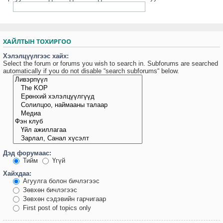
ХАЙЛТЫН ТОХИРГОО
Хэлэлцүүлгээс хайх:
Select the forum or forums you wish to search in. Subforums are searched
automatically if you do not disable “search subforums“ below.
Дэд форумаас:
Тийм
Үгүй
Хайхдаа:
Агуулга болон бичлэгээс
Зөвхөн бичлэгээс
Зөвхөн сэдэвийн гарчигаар
First post of topics only