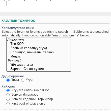
ХАЙЛТЫН ТОХИРГОО
Хэлэлцүүлгээс хайх:
Select the forum or forums you wish to search in. Subforums are searched
automatically if you do not disable “search subforums“ below.
Дэд форумаас:
Тийм
Үгүй
Хайхдаа:
Агуулга болон бичлэгээс
Зөвхөн бичлэгээс
Зөвхөн сэдэвийн гарчигаар
First post of topics only