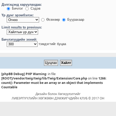
Дэлгэцэнд харуулахдаа:
Бичлэг
Сэдэв
Үр дүнг эрэмбэлэх:
Өсөхөөр
Буурахаар
Limit results to previous:
Бичлэгүүдийн эхний:
тэмдэгтийг буцаа
[phpBB Debug] PHP Warning
: in file
[ROOT]/vendor/twig/twig/lib/Twig/Extension/Core.php
on line
1266
:
count(): Parameter must be an array or an object that implements
Countable
Дизайн болон Хөгжүүлэлтийг
ЛИВЭРПҮҮЛИЙН ХӨГЖӨӨН ДЭМЖИГЧДИЙН КЛУБ © 2017 ОН