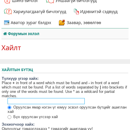
Шинэ бичлэг
Уншаагүй бичлэгүүд
Хариулагдаагүй бичлэгүүд
Идэвхитэй сэдвүүд
Аватор зураг бэлдэх
Заавар, зөвөлгөө
Форумын эхлэл
Хайлт
ХАЙЛТЫН БҮТЭЦ
Түлхүүр үгээр хайх:
Place
+
in front of a word which must be found and
-
in front of a word
which must not be found. Put a list of words separated by
|
into brackets if
only one of the words must be found. Use * as a wildcard for partial
matches.
Оруулсан ямар нэгэн үг юмуу эсвэл оруулсан бүтцийг ашиглан
хай
Бүх оруулсан үгсээр хай
Зохиогчоор хайх:
Орлуулгыг тэмдэглэхдээ * тэмдэгийг ашиглана уу!