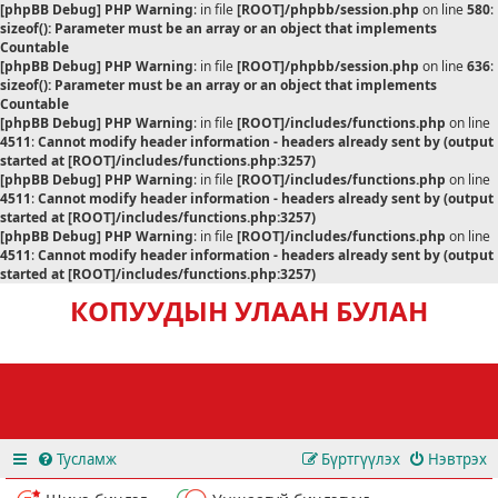
[phpBB Debug] PHP Warning
: in file
[ROOT]/phpbb/session.php
on line
580
:
sizeof(): Parameter must be an array or an object that implements
Countable
[phpBB Debug] PHP Warning
: in file
[ROOT]/phpbb/session.php
on line
636
:
sizeof(): Parameter must be an array or an object that implements
Countable
[phpBB Debug] PHP Warning
: in file
[ROOT]/includes/functions.php
on line
4511
:
Cannot modify header information - headers already sent by (output
started at [ROOT]/includes/functions.php:3257)
[phpBB Debug] PHP Warning
: in file
[ROOT]/includes/functions.php
on line
4511
:
Cannot modify header information - headers already sent by (output
started at [ROOT]/includes/functions.php:3257)
[phpBB Debug] PHP Warning
: in file
[ROOT]/includes/functions.php
on line
4511
:
Cannot modify header information - headers already sent by (output
started at [ROOT]/includes/functions.php:3257)
КОПУУДЫН УЛААН БУЛАН
Тусламж
Бүртгүүлэх
Нэвтрэх