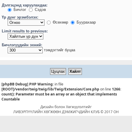
Дэлгэцэнд харуулахдаа:
Бичлэг
Сэдэв
Үр дүнг эрэмбэлэх:
Өсөхөөр
Буурахаар
Limit results to previous:
Бичлэгүүдийн эхний:
тэмдэгтийг буцаа
[phpBB Debug] PHP Warning
: in file
[ROOT]/vendor/twig/twig/lib/Twig/Extension/Core.php
on line
1266
:
count(): Parameter must be an array or an object that implements
Countable
Дизайн болон Хөгжүүлэлтийг
ЛИВЭРПҮҮЛИЙН ХӨГЖӨӨН ДЭМЖИГЧДИЙН КЛУБ © 2017 ОН