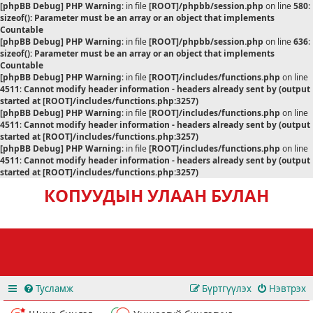
[phpBB Debug] PHP Warning
: in file
[ROOT]/phpbb/session.php
on line
580
:
sizeof(): Parameter must be an array or an object that implements
Countable
[phpBB Debug] PHP Warning
: in file
[ROOT]/phpbb/session.php
on line
636
:
sizeof(): Parameter must be an array or an object that implements
Countable
[phpBB Debug] PHP Warning
: in file
[ROOT]/includes/functions.php
on line
4511
:
Cannot modify header information - headers already sent by (output
started at [ROOT]/includes/functions.php:3257)
[phpBB Debug] PHP Warning
: in file
[ROOT]/includes/functions.php
on line
4511
:
Cannot modify header information - headers already sent by (output
started at [ROOT]/includes/functions.php:3257)
[phpBB Debug] PHP Warning
: in file
[ROOT]/includes/functions.php
on line
4511
:
Cannot modify header information - headers already sent by (output
started at [ROOT]/includes/functions.php:3257)
КОПУУДЫН УЛААН БУЛАН
Тусламж
Бүртгүүлэх
Нэвтрэх