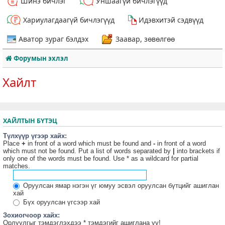
Шинэ бичлэг
Уншаагүй бичлэгүүд
Хариулагдаагүй бичлэгүүд
Идэвхитэй сэдвүүд
Аватор зураг бэлдэх
Заавар, зөвөлгөө
Форумын эхлэл
Хайлт
ХАЙЛТЫН БҮТЭЦ
Түлхүүр үгээр хайх:
Place
+
in front of a word which must be found and
-
in front of a word
which must not be found. Put a list of words separated by
|
into brackets if
only one of the words must be found. Use * as a wildcard for partial
matches.
Оруулсан ямар нэгэн үг юмуу эсвэл оруулсан бүтцийг ашиглан
хай
Бүх оруулсан үгсээр хай
Зохиогчоор хайх:
Орлуулгыг тэмдэглэхдээ * тэмдэгийг ашиглана уу!