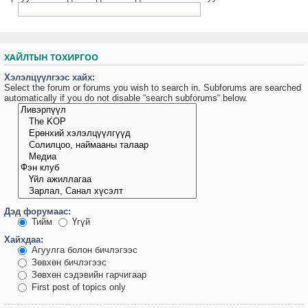
ХАЙЛТЫН ТОХИРГОО
Хэлэлцүүлгээс хайх:
Select the forum or forums you wish to search in. Subforums are searched
automatically if you do not disable “search subforums“ below.
Дэд форумаас:
Тийм
Үгүй
Хайхдаа:
Агуулга болон бичлэгээс
Зөвхөн бичлэгээс
Зөвхөн сэдэвийн гарчигаар
First post of topics only