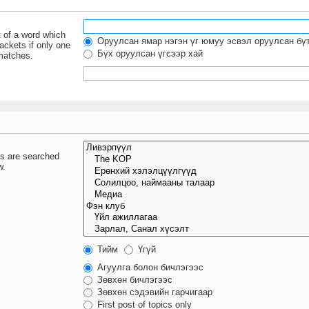
t of a word which
Оруулсан ямар нэгэн үг юмуу эсвэл оруулсан бү
ackets if only one
Бүх оруулсан үгсээр хай
 matches.
ms are searched
w.
Тийм
Үгүй
Агуулга болон бичлэгээс
Зөвхөн бичлэгээс
Зөвхөн сэдэвийн гарчигаар
First post of topics only