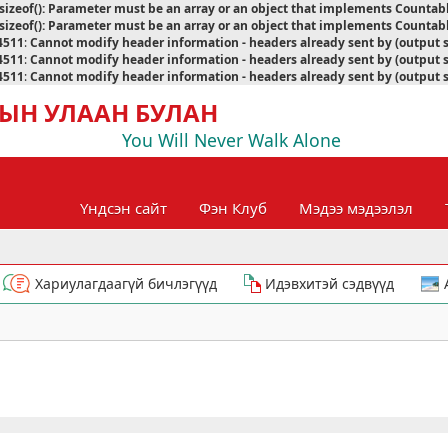
sizeof(): Parameter must be an array or an object that implements Countab
sizeof(): Parameter must be an array or an object that implements Countab
4511
:
Cannot modify header information - headers already sent by (output 
4511
:
Cannot modify header information - headers already sent by (output 
4511
:
Cannot modify header information - headers already sent by (output 
ЫН УЛААН БУЛАН
You Will Never Walk Alone
Үндсэн сайт
Фэн Клуб
Мэдээ мэдээлэл
Хариулагдаагүй бичлэгүүд
Идэвхитэй сэдвүүд