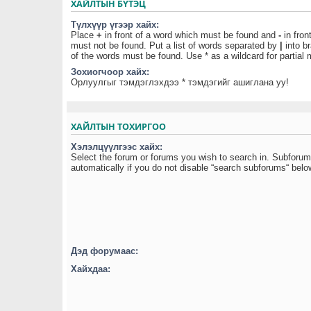
ХАЙЛТЫН БҮТЭЦ
Түлхүүр үгээр хайх:
Place
+
in front of a word which must be found and
-
in fron
must not be found. Put a list of words separated by
|
into br
of the words must be found. Use * as a wildcard for partial
Зохиогчоор хайх:
Орлуулгыг тэмдэглэхдээ * тэмдэгийг ашиглана уу!
ХАЙЛТЫН ТОХИРГОО
Хэлэлцүүлгээс хайх:
Select the forum or forums you wish to search in. Subforu
automatically if you do not disable “search subforums“ belo
Дэд форумаас:
Хайхдаа: