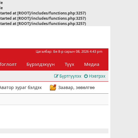
le
le
started at [ROOT]/includes/functions.php:3257)
started at [ROOT]/includes/functions.php:3257)
started at [ROOT]/includes/functions.php:3257)
Цагалбар: Бя 8-р сарын 08, 2026 4:43 pm
Тоглолт
Бүрэлдэхүүн
Түүх
Медиа
Бүртгүүлэх
Нэвтрэх
Аватор зураг бэлдэх
Заавар, зөвөлгөө