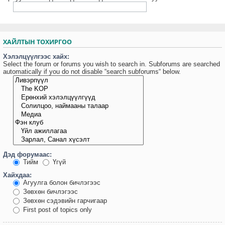
ХАЙЛТЫН ТОХИРГОО
Хэлэлцүүлгээс хайх:
Select the forum or forums you wish to search in. Subforums are searched
automatically if you do not disable “search subforums“ below.
Дэд форумаас:
Тийм
Үгүй
Хайхдаа:
Агуулга болон бичлэгээс
Зөвхөн бичлэгээс
Зөвхөн сэдэвийн гарчигаар
First post of topics only