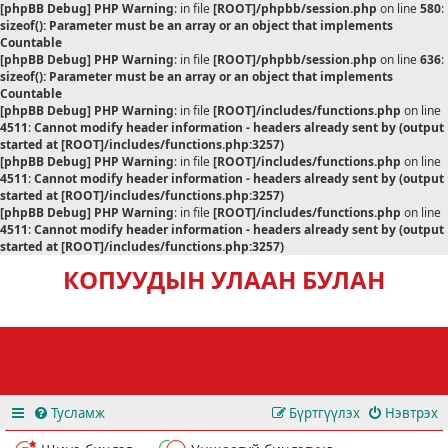
[phpBB Debug] PHP Warning
: in file
[ROOT]/phpbb/session.php
on line
580
:
sizeof(): Parameter must be an array or an object that implements
Countable
[phpBB Debug] PHP Warning
: in file
[ROOT]/phpbb/session.php
on line
636
:
sizeof(): Parameter must be an array or an object that implements
Countable
[phpBB Debug] PHP Warning
: in file
[ROOT]/includes/functions.php
on line
4511
:
Cannot modify header information - headers already sent by (output
started at [ROOT]/includes/functions.php:3257)
[phpBB Debug] PHP Warning
: in file
[ROOT]/includes/functions.php
on line
4511
:
Cannot modify header information - headers already sent by (output
started at [ROOT]/includes/functions.php:3257)
[phpBB Debug] PHP Warning
: in file
[ROOT]/includes/functions.php
on line
4511
:
Cannot modify header information - headers already sent by (output
started at [ROOT]/includes/functions.php:3257)
КОПУУДЫН УЛААН БУЛАН
Тусламж
Бүртгүүлэх
Нэвтрэх