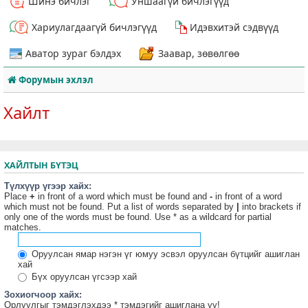
Шинэ бичлэг
Уншаагүй бичлэгүүд
Хариулагдаагүй бичлэгүүд
Идэвхитэй сэдвүүд
Аватор зураг бэлдэх
Заавар, зөвөлгөө
Форумын эхлэл
Хайлт
ХАЙЛТЫН БҮТЭЦ
Түлхүүр үгээр хайх:
Place
+
in front of a word which must be found and
-
in front of a word
which must not be found. Put a list of words separated by
|
into brackets if
only one of the words must be found. Use * as a wildcard for partial
matches.
Оруулсан ямар нэгэн үг юмуу эсвэл оруулсан бүтцийг ашиглан
хай
Бүх оруулсан үгсээр хай
Зохиогчоор хайх:
Орлуулгыг тэмдэглэхдээ * тэмдэгийг ашиглана уу!