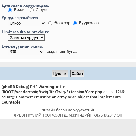
Дэлгэцэнд харуулахдаа:
Бичлэг
Сэдэв
Үр дүнг эрэмбэлэх:
Өсөхөөр
Буурахаар
Limit results to previous:
Бичлэгүүдийн эхний:
тэмдэгтийг буцаа
[phpBB Debug] PHP Warning
: in file
[ROOT]/vendor/twig/twig/lib/Twig/Extension/Core.php
on line
1266
:
count(): Parameter must be an array or an object that implements
Countable
Дизайн болон Хөгжүүлэлтийг
ЛИВЭРПҮҮЛИЙН ХӨГЖӨӨН ДЭМЖИГЧДИЙН КЛУБ © 2017 ОН