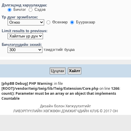
Дэлгэцэнд харуулахдаа:
Бичлэг
Сэдэв
Үр дүнг эрэмбэлэх:
Өсөхөөр
Буурахаар
Limit results to previous:
Бичлэгүүдийн эхний:
тэмдэгтийг буцаа
[phpBB Debug] PHP Warning
: in file
[ROOT]/vendor/twig/twig/lib/Twig/Extension/Core.php
on line
1266
:
count(): Parameter must be an array or an object that implements
Countable
Дизайн болон Хөгжүүлэлтийг
ЛИВЭРПҮҮЛИЙН ХӨГЖӨӨН ДЭМЖИГЧДИЙН КЛУБ © 2017 ОН