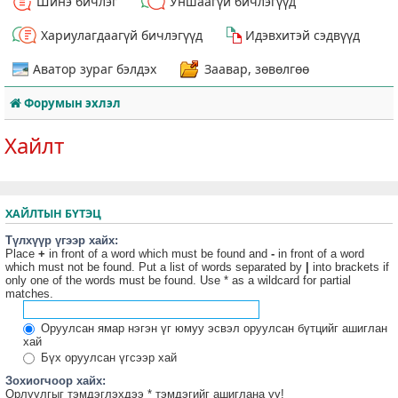
Шинэ бичлэг
Уншаагүй бичлэгүүд
Хариулагдаагүй бичлэгүүд
Идэвхитэй сэдвүүд
Аватор зураг бэлдэх
Заавар, зөвөлгөө
Форумын эхлэл
Хайлт
ХАЙЛТЫН БҮТЭЦ
Түлхүүр үгээр хайх:
Place
+
in front of a word which must be found and
-
in front of a word
which must not be found. Put a list of words separated by
|
into brackets if
only one of the words must be found. Use * as a wildcard for partial
matches.
Оруулсан ямар нэгэн үг юмуу эсвэл оруулсан бүтцийг ашиглан
хай
Бүх оруулсан үгсээр хай
Зохиогчоор хайх:
Орлуулгыг тэмдэглэхдээ * тэмдэгийг ашиглана уу!