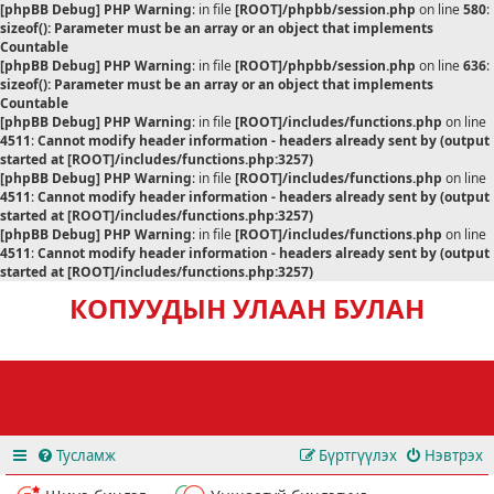
[phpBB Debug] PHP Warning
: in file
[ROOT]/phpbb/session.php
on line
580
:
sizeof(): Parameter must be an array or an object that implements
Countable
[phpBB Debug] PHP Warning
: in file
[ROOT]/phpbb/session.php
on line
636
:
sizeof(): Parameter must be an array or an object that implements
Countable
[phpBB Debug] PHP Warning
: in file
[ROOT]/includes/functions.php
on line
4511
:
Cannot modify header information - headers already sent by (output
started at [ROOT]/includes/functions.php:3257)
[phpBB Debug] PHP Warning
: in file
[ROOT]/includes/functions.php
on line
4511
:
Cannot modify header information - headers already sent by (output
started at [ROOT]/includes/functions.php:3257)
[phpBB Debug] PHP Warning
: in file
[ROOT]/includes/functions.php
on line
4511
:
Cannot modify header information - headers already sent by (output
started at [ROOT]/includes/functions.php:3257)
КОПУУДЫН УЛААН БУЛАН
Тусламж
Бүртгүүлэх
Нэвтрэх