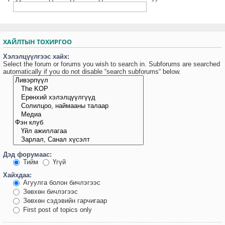
ХАЙЛТЫН ТОХИРГОО
Хэлэлцүүлгээс хайх:
Select the forum or forums you wish to search in. Subforums are searched
automatically if you do not disable “search subforums“ below.
Дэд форумаас:
Тийм
Үгүй
Хайхдаа:
Агуулга болон бичлэгээс
Зөвхөн бичлэгээс
Зөвхөн сэдэвийн гарчигаар
First post of topics only