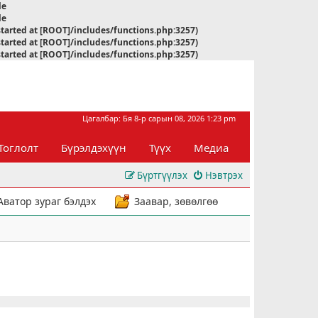
le
le
started at [ROOT]/includes/functions.php:3257)
started at [ROOT]/includes/functions.php:3257)
started at [ROOT]/includes/functions.php:3257)
Цагалбар: Бя 8-р сарын 08, 2026 1:23 pm
Тоглолт
Бүрэлдэхүүн
Түүх
Медиа
Бүртгүүлэх
Нэвтрэх
Аватор зураг бэлдэх
Заавар, зөвөлгөө