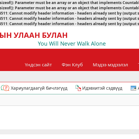
sizeof(): Parameter must be an array or an object that implements Countab
sizeof(): Parameter must be an array or an object that implements Countab
4511
:
Cannot modify header information - headers already sent by (output 
4511
:
Cannot modify header information - headers already sent by (output 
4511
:
Cannot modify header information - headers already sent by (output 
ЫН УЛААН БУЛАН
You Will Never Walk Alone
Үндсэн сайт
Фэн Клуб
Мэдээ мэдээлэл
Хариулагдаагүй бичлэгүүд
Идэвхитэй сэдвүүд