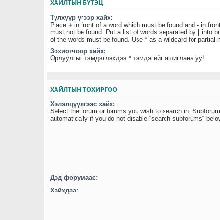
ХАЙЛТЫН БҮТЭЦ
Түлхүүр үгээр хайх:
Place
+
in front of a word which must be found and
-
in fron
must not be found. Put a list of words separated by
|
into br
of the words must be found. Use * as a wildcard for partial
Зохиогчоор хайх:
Орлуулгыг тэмдэглэхдээ * тэмдэгийг ашиглана уу!
ХАЙЛТЫН ТОХИРГОО
Хэлэлцүүлгээс хайх:
Select the forum or forums you wish to search in. Subforu
automatically if you do not disable “search subforums“ belo
Дэд форумаас:
Хайхдаа: