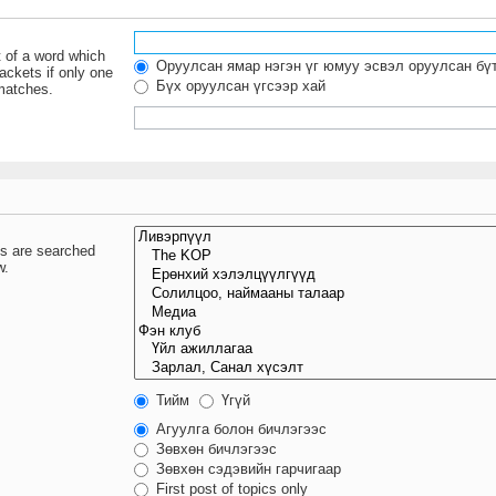
t of a word which
Оруулсан ямар нэгэн үг юмуу эсвэл оруулсан бү
ackets if only one
Бүх оруулсан үгсээр хай
 matches.
ms are searched
w.
Тийм
Үгүй
Агуулга болон бичлэгээс
Зөвхөн бичлэгээс
Зөвхөн сэдэвийн гарчигаар
First post of topics only