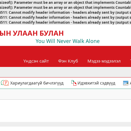
sizeof(): Parameter must be an array or an object that implements Countab
sizeof(): Parameter must be an array or an object that implements Countab
4511
:
Cannot modify header information - headers already sent by (output 
4511
:
Cannot modify header information - headers already sent by (output 
4511
:
Cannot modify header information - headers already sent by (output 
ЫН УЛААН БУЛАН
You Will Never Walk Alone
Үндсэн сайт
Фэн Клуб
Мэдээ мэдээлэл
Хариулагдаагүй бичлэгүүд
Идэвхитэй сэдвүүд