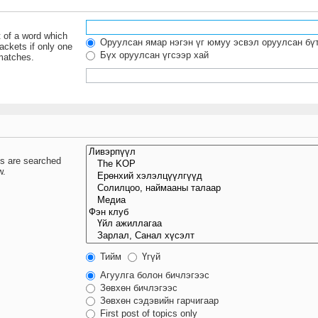
t of a word which
Оруулсан ямар нэгэн үг юмуу эсвэл оруулсан бү
ackets if only one
Бүх оруулсан үгсээр хай
 matches.
ms are searched
w.
Тийм
Үгүй
Агуулга болон бичлэгээс
Зөвхөн бичлэгээс
Зөвхөн сэдэвийн гарчигаар
First post of topics only