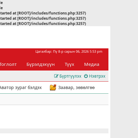
le
le
started at [ROOT]/includes/functions.php:3257)
started at [ROOT]/includes/functions.php:3257)
started at [ROOT]/includes/functions.php:3257)
Цагалбар: Пү 8-р сарын 06, 2026 5:53 pm
Тоглолт
Бүрэлдэхүүн
Түүх
Медиа
Бүртгүүлэх
Нэвтрэх
Аватор зураг бэлдэх
Заавар, зөвөлгөө