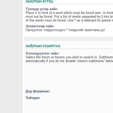
ХАЙЛТЫН БҮТЭЦ
Түлхүүр үгээр хайх:
Place
+
in front of a word which must be found and
-
in fron
must not be found. Put a list of words separated by
|
into br
of the words must be found. Use * as a wildcard for partial
Зохиогчоор хайх:
Орлуулгыг тэмдэглэхдээ * тэмдэгийг ашиглана уу!
ХАЙЛТЫН ТОХИРГОО
Хэлэлцүүлгээс хайх:
Select the forum or forums you wish to search in. Subforu
automatically if you do not disable “search subforums“ belo
Дэд форумаас:
Хайхдаа: