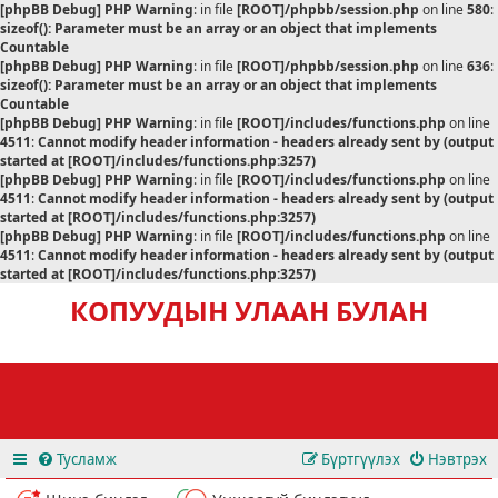
[phpBB Debug] PHP Warning
: in file
[ROOT]/phpbb/session.php
on line
580
:
sizeof(): Parameter must be an array or an object that implements
Countable
[phpBB Debug] PHP Warning
: in file
[ROOT]/phpbb/session.php
on line
636
:
sizeof(): Parameter must be an array or an object that implements
Countable
[phpBB Debug] PHP Warning
: in file
[ROOT]/includes/functions.php
on line
4511
:
Cannot modify header information - headers already sent by (output
started at [ROOT]/includes/functions.php:3257)
[phpBB Debug] PHP Warning
: in file
[ROOT]/includes/functions.php
on line
4511
:
Cannot modify header information - headers already sent by (output
started at [ROOT]/includes/functions.php:3257)
[phpBB Debug] PHP Warning
: in file
[ROOT]/includes/functions.php
on line
4511
:
Cannot modify header information - headers already sent by (output
started at [ROOT]/includes/functions.php:3257)
КОПУУДЫН УЛААН БУЛАН
Тусламж
Бүртгүүлэх
Нэвтрэх