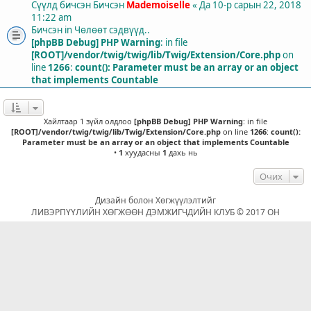
Сүүлд бичсэн Бичсэн
Mademoiselle
«
Да 10-р сарын 22, 2018
11:22 am
Бичсэн in
Чөлөөт сэдвүүд..
[phpBB Debug] PHP Warning
: in file
[ROOT]/vendor/twig/twig/lib/Twig/Extension/Core.php
on
line
1266
:
count(): Parameter must be an array or an object
that implements Countable
Хайлтаар 1 зүйл олдлоо
[phpBB Debug] PHP Warning
: in file
[ROOT]/vendor/twig/twig/lib/Twig/Extension/Core.php
on line
1266
:
count():
Parameter must be an array or an object that implements Countable
•
1
хуудасны
1
дахь нь
Очих
Дизайн болон Хөгжүүлэлтийг
ЛИВЭРПҮҮЛИЙН ХӨГЖӨӨН ДЭМЖИГЧДИЙН КЛУБ © 2017 ОН