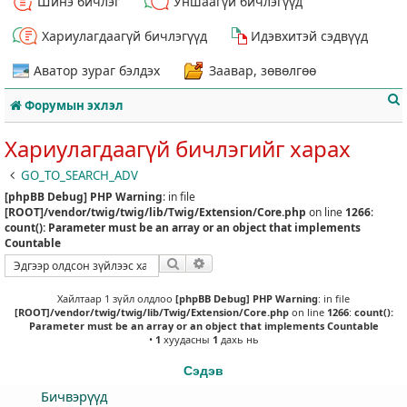
Шинэ бичлэг
Уншаагүй бичлэгүүд
Хариулагдаагүй бичлэгүүд
Идэвхитэй сэдвүүд
Аватор зураг бэлдэх
Заавар, зөвөлгөө
Форумын эхлэл
Хариулагдаагүй бичлэгийг харах
GO_TO_SEARCH_ADV
[phpBB Debug] PHP Warning
: in file
т
[ROOT]/vendor/twig/twig/lib/Twig/Extension/Core.php
on line
1266
:
count(): Parameter must be an array or an object that implements
Countable
Хайлт
Нарийвчилсан хайлт
Хайлтаар 1 зүйл олдлоо
[phpBB Debug] PHP Warning
: in file
[ROOT]/vendor/twig/twig/lib/Twig/Extension/Core.php
on line
1266
:
count():
Parameter must be an array or an object that implements Countable
•
1
хуудасны
1
дахь нь
Сэдэв
Бичвэрүүд