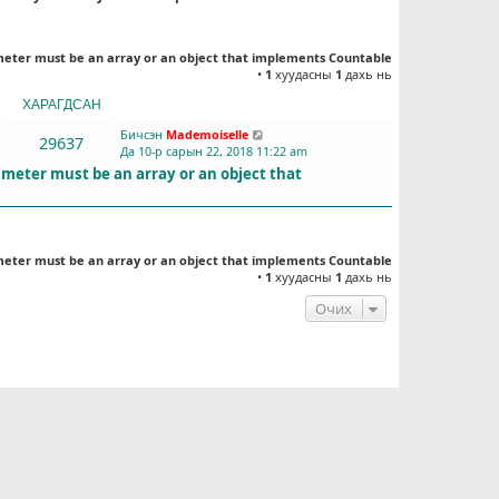
meter must be an array or an object that implements Countable
•
1
хуудасны
1
дахь нь
ХАРАГДСАН
СҮҮЛД БИЧСЭН
Бичсэн
Mademoiselle
29637
Да 10-р сарын 22, 2018 11:22 am
ameter must be an array or an object that
meter must be an array or an object that implements Countable
•
1
хуудасны
1
дахь нь
Очих