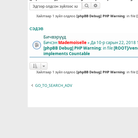
Хайлт
Нарийвчилсан хайлт
Хайлтаар 1 зүйл олдлоо
[phpBB Debug] PHP Warning
: in file
СЭДЭВ
Бичвэрүүд
Бичсэн
Mademoiselle
» Да 10-р сарын 22, 2018 
[phpBB Debug] PHP Warning
: in file
[ROOT]/vend
implements Countable
Хайлтаар 1 зүйл олдлоо
[phpBB Debug] PHP Warning
: in file
GO_TO_SEARCH_ADV