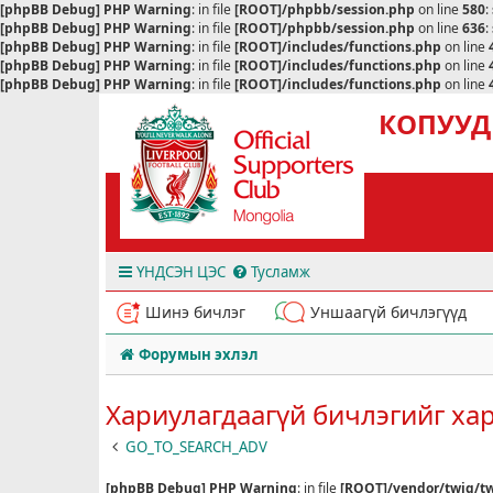
[phpBB Debug] PHP Warning
: in file
[ROOT]/phpbb/session.php
on line
580
:
[phpBB Debug] PHP Warning
: in file
[ROOT]/phpbb/session.php
on line
636
:
[phpBB Debug] PHP Warning
: in file
[ROOT]/includes/functions.php
on line
[phpBB Debug] PHP Warning
: in file
[ROOT]/includes/functions.php
on line
[phpBB Debug] PHP Warning
: in file
[ROOT]/includes/functions.php
on line
КОПУУД
ҮНДСЭН ЦЭС
Тусламж
Шинэ бичлэг
Уншаагүй бичлэгүүд
Форумын эхлэл
Хариулагдаагүй бичлэгийг ха
GO_TO_SEARCH_ADV
[phpBB Debug] PHP Warning
: in file
[ROOT]/vendor/twig/tw