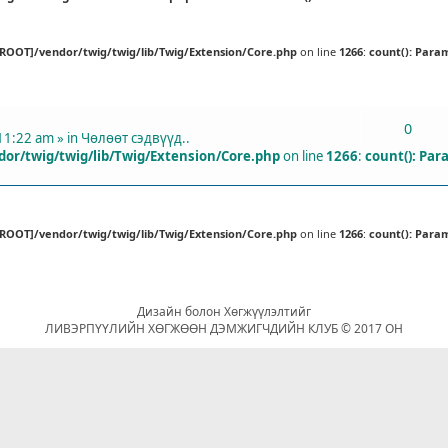
[ROOT]/vendor/twig/twig/lib/Twig/Extension/Core.php
on line
1266
:
count(): Para
ХАРИУЛТУУД
0
11:22 am » in
Чөлөөт сэдвүүд..
or/twig/twig/lib/Twig/Extension/Core.php
on line
1266
:
count(): Par
[ROOT]/vendor/twig/twig/lib/Twig/Extension/Core.php
on line
1266
:
count(): Para
Дизайн болон Хөгжүүлэлтийг
ЛИВЭРПҮҮЛИЙН ХӨГЖӨӨН ДЭМЖИГЧДИЙН КЛУБ © 2017 ОН