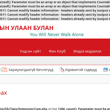
sizeof(): Parameter must be an array or an object that implements Countab
sizeof(): Parameter must be an array or an object that implements Countab
4511
:
Cannot modify header information - headers already sent by (output 
4511
:
Cannot modify header information - headers already sent by (output 
4511
:
Cannot modify header information - headers already sent by (output 
ЫН УЛААН БУЛАН
You Will Never Walk Alone
Үндсэн сайт
Фэн Клуб
Мэдээ мэдээлэл
Хариулагдаагүй бичлэгүүд
Идэвхитэй сэдвүүд
рах
ig/lib/Twig/Extension/Core.php
on line
1266
:
count(): Parameter must be a