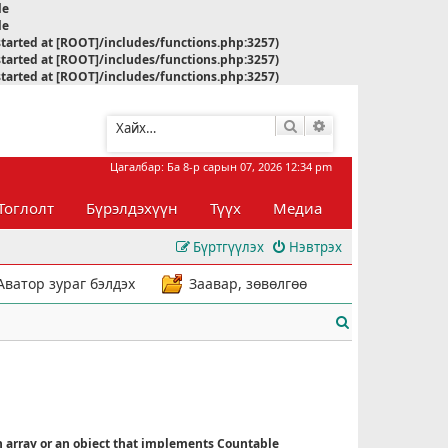
le
le
started at [ROOT]/includes/functions.php:3257)
started at [ROOT]/includes/functions.php:3257)
started at [ROOT]/includes/functions.php:3257)
Хайлт
Нарийвчилсан хай
Цагалбар: Ба 8-р сарын 07, 2026 12:34 pm
Тоглолт
Бүрэлдэхүүн
Түүх
Медиа
Бүртгүүлэх
Нэвтрэх
Аватор зураг бэлдэх
Заавар, зөвөлгөө
Х
а
й
л
n array or an object that implements Countable
т