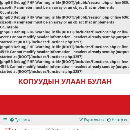
[phpBB Debug] PHP Warning
: in file
[ROOT]/phpbb/session.php
on line
580
:
sizeof(): Parameter must be an array or an object that implements
Countable
[phpBB Debug] PHP Warning
: in file
[ROOT]/phpbb/session.php
on line
636
:
sizeof(): Parameter must be an array or an object that implements
Countable
[phpBB Debug] PHP Warning
: in file
[ROOT]/includes/functions.php
on line
4511
:
Cannot modify header information - headers already sent by (output
started at [ROOT]/includes/functions.php:3257)
[phpBB Debug] PHP Warning
: in file
[ROOT]/includes/functions.php
on line
4511
:
Cannot modify header information - headers already sent by (output
started at [ROOT]/includes/functions.php:3257)
[phpBB Debug] PHP Warning
: in file
[ROOT]/includes/functions.php
on line
4511
:
Cannot modify header information - headers already sent by (output
started at [ROOT]/includes/functions.php:3257)
КОПУУДЫН УЛААН БУЛАН
Тусламж
Бүртгүүлэх
Нэвтрэх