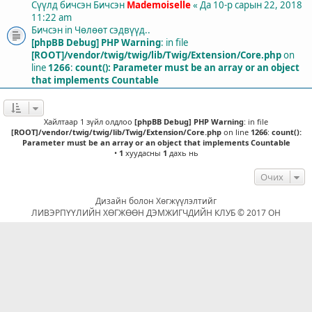
Сүүлд бичсэн Бичсэн
Mademoiselle
«
Да 10-р сарын 22, 2018
11:22 am
Бичсэн in
Чөлөөт сэдвүүд..
[phpBB Debug] PHP Warning
: in file
[ROOT]/vendor/twig/twig/lib/Twig/Extension/Core.php
on
line
1266
:
count(): Parameter must be an array or an object
that implements Countable
Хайлтаар 1 зүйл олдлоо
[phpBB Debug] PHP Warning
: in file
[ROOT]/vendor/twig/twig/lib/Twig/Extension/Core.php
on line
1266
:
count():
Parameter must be an array or an object that implements Countable
•
1
хуудасны
1
дахь нь
Очих
Дизайн болон Хөгжүүлэлтийг
ЛИВЭРПҮҮЛИЙН ХӨГЖӨӨН ДЭМЖИГЧДИЙН КЛУБ © 2017 ОН