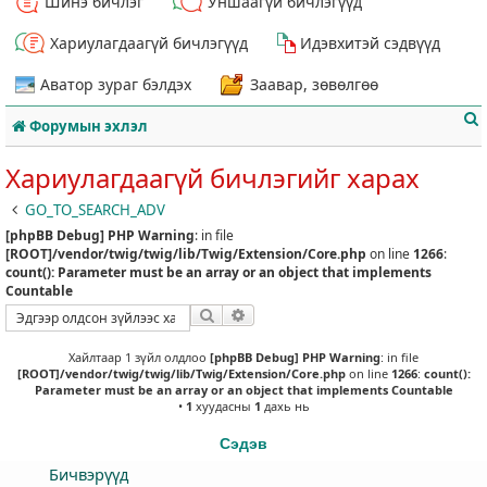
Шинэ бичлэг
Уншаагүй бичлэгүүд
Хариулагдаагүй бичлэгүүд
Идэвхитэй сэдвүүд
Аватор зураг бэлдэх
Заавар, зөвөлгөө
Форумын эхлэл
Хариулагдаагүй бичлэгийг харах
GO_TO_SEARCH_ADV
[phpBB Debug] PHP Warning
: in file
т
[ROOT]/vendor/twig/twig/lib/Twig/Extension/Core.php
on line
1266
:
count(): Parameter must be an array or an object that implements
Countable
Хайлт
Нарийвчилсан хайлт
Хайлтаар 1 зүйл олдлоо
[phpBB Debug] PHP Warning
: in file
[ROOT]/vendor/twig/twig/lib/Twig/Extension/Core.php
on line
1266
:
count():
Parameter must be an array or an object that implements Countable
•
1
хуудасны
1
дахь нь
Сэдэв
Бичвэрүүд