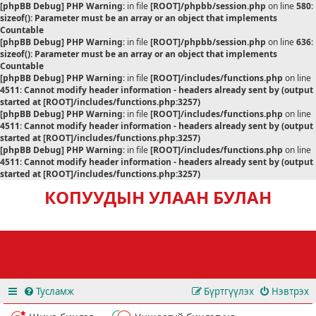
[phpBB Debug] PHP Warning
: in file
[ROOT]/phpbb/session.php
on line
580
:
sizeof(): Parameter must be an array or an object that implements
Countable
[phpBB Debug] PHP Warning
: in file
[ROOT]/phpbb/session.php
on line
636
:
sizeof(): Parameter must be an array or an object that implements
Countable
[phpBB Debug] PHP Warning
: in file
[ROOT]/includes/functions.php
on line
4511
:
Cannot modify header information - headers already sent by (output
started at [ROOT]/includes/functions.php:3257)
[phpBB Debug] PHP Warning
: in file
[ROOT]/includes/functions.php
on line
4511
:
Cannot modify header information - headers already sent by (output
started at [ROOT]/includes/functions.php:3257)
[phpBB Debug] PHP Warning
: in file
[ROOT]/includes/functions.php
on line
4511
:
Cannot modify header information - headers already sent by (output
started at [ROOT]/includes/functions.php:3257)
КОПУУДЫН УЛААН БУЛАН
Тусламж
Бүртгүүлэх
Нэвтрэх