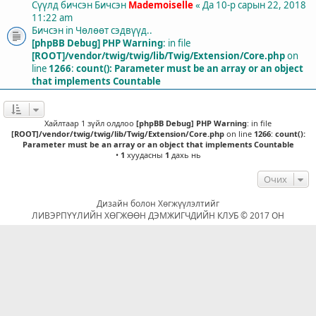
Сүүлд бичсэн Бичсэн
Mademoiselle
«
Да 10-р сарын 22, 2018
11:22 am
Бичсэн in
Чөлөөт сэдвүүд..
[phpBB Debug] PHP Warning
: in file
[ROOT]/vendor/twig/twig/lib/Twig/Extension/Core.php
on
line
1266
:
count(): Parameter must be an array or an object
that implements Countable
Хайлтаар 1 зүйл олдлоо
[phpBB Debug] PHP Warning
: in file
[ROOT]/vendor/twig/twig/lib/Twig/Extension/Core.php
on line
1266
:
count():
Parameter must be an array or an object that implements Countable
•
1
хуудасны
1
дахь нь
Очих
Дизайн болон Хөгжүүлэлтийг
ЛИВЭРПҮҮЛИЙН ХӨГЖӨӨН ДЭМЖИГЧДИЙН КЛУБ © 2017 ОН