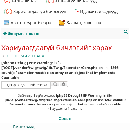
Шинэ бичлэг
Уншаагүй бичлэгүүд
Хариулагдаагүй бичлэгүүд
Идэвхитэй сэдвүүд
Аватор зураг бэлдэх
Заавар, зөвөлгөө
Форумын эхлэл
Хариулагдаагүй бичлэгийг харах
GO_TO_SEARCH_ADV
[phpBB Debug] PHP Warning
: in file
т
[ROOT]/vendor/twig/twig/lib/Twig/Extension/Core.php
on line
1266
:
count(): Parameter must be an array or an object that implements
Countable
Хайлт
Нарийвчилсан хайлт
Хайлтаар 1 зүйл олдлоо
[phpBB Debug] PHP Warning
: in file
[ROOT]/vendor/twig/twig/lib/Twig/Extension/Core.php
on line
1266
:
count():
Parameter must be an array or an object that implements Countable
•
1
хуудасны
1
дахь нь
Сэдэв
Бичвэрүүд