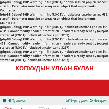
[phpBB Debug] PHP Warning
: in file
[ROOT]/phpbb/session.php
on line
580
:
sizeof(): Parameter must be an array or an object that implements
Countable
[phpBB Debug] PHP Warning
: in file
[ROOT]/phpbb/session.php
on line
636
:
sizeof(): Parameter must be an array or an object that implements
Countable
[phpBB Debug] PHP Warning
: in file
[ROOT]/includes/functions.php
on line
4511
:
Cannot modify header information - headers already sent by (output
started at [ROOT]/includes/functions.php:3257)
[phpBB Debug] PHP Warning
: in file
[ROOT]/includes/functions.php
on line
4511
:
Cannot modify header information - headers already sent by (output
started at [ROOT]/includes/functions.php:3257)
[phpBB Debug] PHP Warning
: in file
[ROOT]/includes/functions.php
on line
4511
:
Cannot modify header information - headers already sent by (output
started at [ROOT]/includes/functions.php:3257)
КОПУУДЫН УЛААН БУЛАН
Тусламж
Бүртгүүлэх
Нэвтрэх