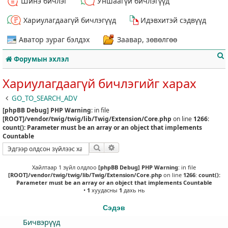
Шинэ бичлэг
Уншаагүй бичлэгүүд
Хариулагдаагүй бичлэгүүд
Идэвхитэй сэдвүүд
Аватор зураг бэлдэх
Заавар, зөвөлгөө
Форумын эхлэл
Хариулагдаагүй бичлэгийг харах
GO_TO_SEARCH_ADV
[phpBB Debug] PHP Warning
: in file
т
[ROOT]/vendor/twig/twig/lib/Twig/Extension/Core.php
on line
1266
:
count(): Parameter must be an array or an object that implements
Countable
Хайлт
Нарийвчилсан хайлт
Хайлтаар 1 зүйл олдлоо
[phpBB Debug] PHP Warning
: in file
[ROOT]/vendor/twig/twig/lib/Twig/Extension/Core.php
on line
1266
:
count():
Parameter must be an array or an object that implements Countable
•
1
хуудасны
1
дахь нь
Сэдэв
Бичвэрүүд