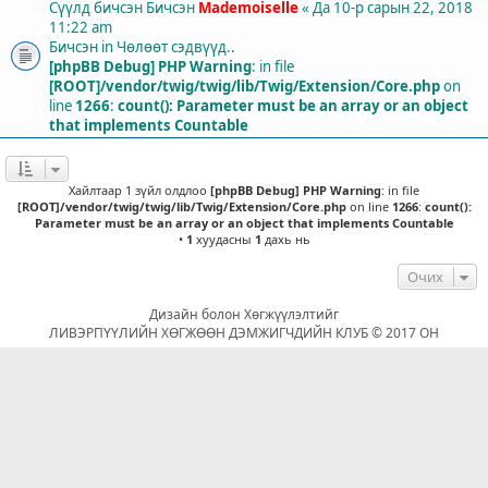
Сүүлд бичсэн Бичсэн
Mademoiselle
«
Да 10-р сарын 22, 2018
11:22 am
Бичсэн in
Чөлөөт сэдвүүд..
[phpBB Debug] PHP Warning
: in file
[ROOT]/vendor/twig/twig/lib/Twig/Extension/Core.php
on
line
1266
:
count(): Parameter must be an array or an object
that implements Countable
Хайлтаар 1 зүйл олдлоо
[phpBB Debug] PHP Warning
: in file
[ROOT]/vendor/twig/twig/lib/Twig/Extension/Core.php
on line
1266
:
count():
Parameter must be an array or an object that implements Countable
•
1
хуудасны
1
дахь нь
Очих
Дизайн болон Хөгжүүлэлтийг
ЛИВЭРПҮҮЛИЙН ХӨГЖӨӨН ДЭМЖИГЧДИЙН КЛУБ © 2017 ОН