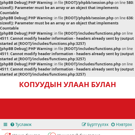
[phpBB Debug] PHP Warning
: in file
[ROOT]/phpbb/session.php
on line
580
:
sizeof(): Parameter must be an array or an object that implements
Countable
[phpBB Debug] PHP Warning
: in file
[ROOT]/phpbb/session.php
on line
636
:
sizeof(): Parameter must be an array or an object that implements
Countable
[phpBB Debug] PHP Warning
: in file
[ROOT]/includes/functions.php
on line
4511
:
Cannot modify header information - headers already sent by (output
started at [ROOT]/includes/functions.php:3257)
[phpBB Debug] PHP Warning
: in file
[ROOT]/includes/functions.php
on line
4511
:
Cannot modify header information - headers already sent by (output
started at [ROOT]/includes/functions.php:3257)
[phpBB Debug] PHP Warning
: in file
[ROOT]/includes/functions.php
on line
4511
:
Cannot modify header information - headers already sent by (output
started at [ROOT]/includes/functions.php:3257)
КОПУУДЫН УЛААН БУЛАН
Тусламж
Бүртгүүлэх
Нэвтрэх