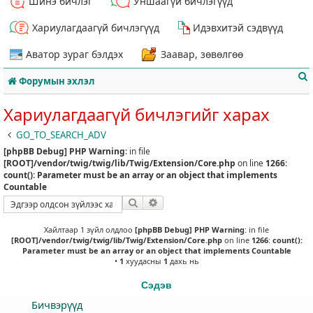
Шинэ бичлэг
Уншаагүй бичлэгүүд
Хариулагдаагүй бичлэгүүд
Идэвхитэй сэдвүүд
Аватор зураг бэлдэх
Заавар, зөвөлгөө
Форумын эхлэл
Хариулагдаагүй бичлэгийг харах
GO_TO_SEARCH_ADV
[phpBB Debug] PHP Warning
: in file
т
[ROOT]/vendor/twig/twig/lib/Twig/Extension/Core.php
on line
1266
:
count(): Parameter must be an array or an object that implements
Countable
Хайлт
Нарийвчилсан хайлт
Хайлтаар 1 зүйл олдлоо
[phpBB Debug] PHP Warning
: in file
[ROOT]/vendor/twig/twig/lib/Twig/Extension/Core.php
on line
1266
:
count():
Parameter must be an array or an object that implements Countable
•
1
хуудасны
1
дахь нь
Сэдэв
Бичвэрүүд