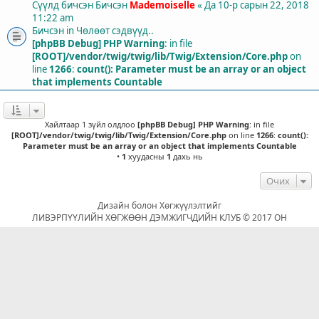
Сүүлд бичсэн Бичсэн
Mademoiselle
«
Да 10-р сарын 22, 2018
11:22 am
Бичсэн in
Чөлөөт сэдвүүд..
[phpBB Debug] PHP Warning
: in file
[ROOT]/vendor/twig/twig/lib/Twig/Extension/Core.php
on
line
1266
:
count(): Parameter must be an array or an object
that implements Countable
Хайлтаар 1 зүйл олдлоо
[phpBB Debug] PHP Warning
: in file
[ROOT]/vendor/twig/twig/lib/Twig/Extension/Core.php
on line
1266
:
count():
Parameter must be an array or an object that implements Countable
•
1
хуудасны
1
дахь нь
Очих
Дизайн болон Хөгжүүлэлтийг
ЛИВЭРПҮҮЛИЙН ХӨГЖӨӨН ДЭМЖИГЧДИЙН КЛУБ © 2017 ОН