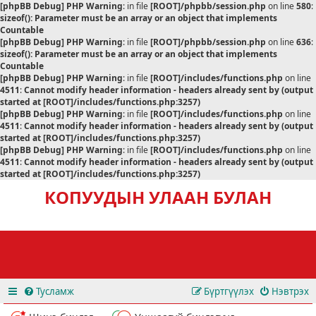
[phpBB Debug] PHP Warning
: in file
[ROOT]/phpbb/session.php
on line
580
:
sizeof(): Parameter must be an array or an object that implements
Countable
[phpBB Debug] PHP Warning
: in file
[ROOT]/phpbb/session.php
on line
636
:
sizeof(): Parameter must be an array or an object that implements
Countable
[phpBB Debug] PHP Warning
: in file
[ROOT]/includes/functions.php
on line
4511
:
Cannot modify header information - headers already sent by (output
started at [ROOT]/includes/functions.php:3257)
[phpBB Debug] PHP Warning
: in file
[ROOT]/includes/functions.php
on line
4511
:
Cannot modify header information - headers already sent by (output
started at [ROOT]/includes/functions.php:3257)
[phpBB Debug] PHP Warning
: in file
[ROOT]/includes/functions.php
on line
4511
:
Cannot modify header information - headers already sent by (output
started at [ROOT]/includes/functions.php:3257)
КОПУУДЫН УЛААН БУЛАН
Тусламж
Бүртгүүлэх
Нэвтрэх