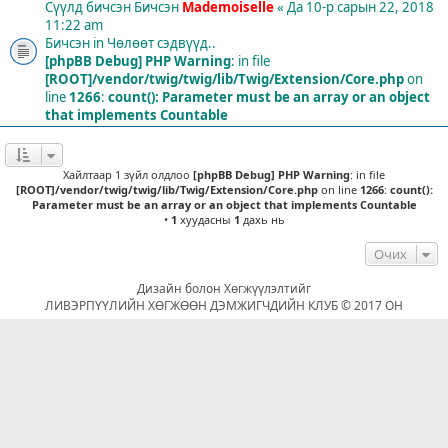
Сүүлд бичсэн Бичсэн
Mademoiselle
«
Да 10-р сарын 22, 2018
11:22 am
Бичсэн in
Чөлөөт сэдвүүд..
[phpBB Debug] PHP Warning
: in file
[ROOT]/vendor/twig/twig/lib/Twig/Extension/Core.php
on
line
1266
:
count(): Parameter must be an array or an object
that implements Countable
Хайлтаар 1 зүйл олдлоо
[phpBB Debug] PHP Warning
: in file
[ROOT]/vendor/twig/twig/lib/Twig/Extension/Core.php
on line
1266
:
count():
Parameter must be an array or an object that implements Countable
•
1
хуудасны
1
дахь нь
Очих
Дизайн болон Хөгжүүлэлтийг
ЛИВЭРПҮҮЛИЙН ХӨГЖӨӨН ДЭМЖИГЧДИЙН КЛУБ © 2017 ОН