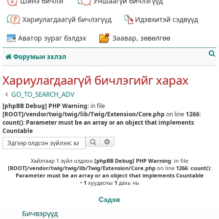
Шинэ бичлэг
Уншаагүй бичлэгүүд
Хариулагдаагүй бичлэгүүд
Идэвхитэй сэдвүүд
Аватор зураг бэлдэх
Заавар, зөвөлгөө
Форумын эхлэл
Хариулагдаагүй бичлэгийг харах
GO_TO_SEARCH_ADV
[phpBB Debug] PHP Warning
: in file
т
[ROOT]/vendor/twig/twig/lib/Twig/Extension/Core.php
on line
1266
:
count(): Parameter must be an array or an object that implements
Countable
Хайлт
Нарийвчилсан хайлт
Хайлтаар 1 зүйл олдлоо
[phpBB Debug] PHP Warning
: in file
[ROOT]/vendor/twig/twig/lib/Twig/Extension/Core.php
on line
1266
:
count():
Parameter must be an array or an object that implements Countable
•
1
хуудасны
1
дахь нь
Сэдэв
Бичвэрүүд