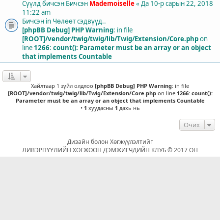
Сүүлд бичсэн Бичсэн
Mademoiselle
«
Да 10-р сарын 22, 2018
11:22 am
Бичсэн in
Чөлөөт сэдвүүд..
[phpBB Debug] PHP Warning
: in file
[ROOT]/vendor/twig/twig/lib/Twig/Extension/Core.php
on
line
1266
:
count(): Parameter must be an array or an object
that implements Countable
Хайлтаар 1 зүйл олдлоо
[phpBB Debug] PHP Warning
: in file
[ROOT]/vendor/twig/twig/lib/Twig/Extension/Core.php
on line
1266
:
count():
Parameter must be an array or an object that implements Countable
•
1
хуудасны
1
дахь нь
Очих
Дизайн болон Хөгжүүлэлтийг
ЛИВЭРПҮҮЛИЙН ХӨГЖӨӨН ДЭМЖИГЧДИЙН КЛУБ © 2017 ОН