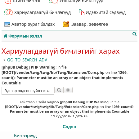
Шинэ бичлэг
Уншаагүй бичлэгүүд
Хариулагдаагүй бичлэгүүд
Идэвхитэй сэдвүүд
Аватор зураг бэлдэх
Заавар, зөвөлгөө
Форумын эхлэл
Хариулагдаагүй бичлэгийг харах
GO_TO_SEARCH_ADV
[phpBB Debug] PHP Warning
: in file
т
[ROOT]/vendor/twig/twig/lib/Twig/Extension/Core.php
on line
1266
:
count(): Parameter must be an array or an object that implements
Countable
Хайлт
Нарийвчилсан хайлт
Хайлтаар 1 зүйл олдлоо
[phpBB Debug] PHP Warning
: in file
[ROOT]/vendor/twig/twig/lib/Twig/Extension/Core.php
on line
1266
:
count():
Parameter must be an array or an object that implements Countable
•
1
хуудасны
1
дахь нь
Сэдэв
Бичвэрүүд