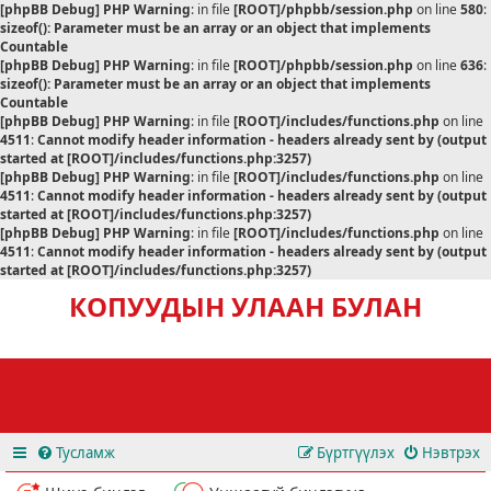
[phpBB Debug] PHP Warning
: in file
[ROOT]/phpbb/session.php
on line
580
:
sizeof(): Parameter must be an array or an object that implements
Countable
[phpBB Debug] PHP Warning
: in file
[ROOT]/phpbb/session.php
on line
636
:
sizeof(): Parameter must be an array or an object that implements
Countable
[phpBB Debug] PHP Warning
: in file
[ROOT]/includes/functions.php
on line
4511
:
Cannot modify header information - headers already sent by (output
started at [ROOT]/includes/functions.php:3257)
[phpBB Debug] PHP Warning
: in file
[ROOT]/includes/functions.php
on line
4511
:
Cannot modify header information - headers already sent by (output
started at [ROOT]/includes/functions.php:3257)
[phpBB Debug] PHP Warning
: in file
[ROOT]/includes/functions.php
on line
4511
:
Cannot modify header information - headers already sent by (output
started at [ROOT]/includes/functions.php:3257)
КОПУУДЫН УЛААН БУЛАН
Тусламж
Бүртгүүлэх
Нэвтрэх