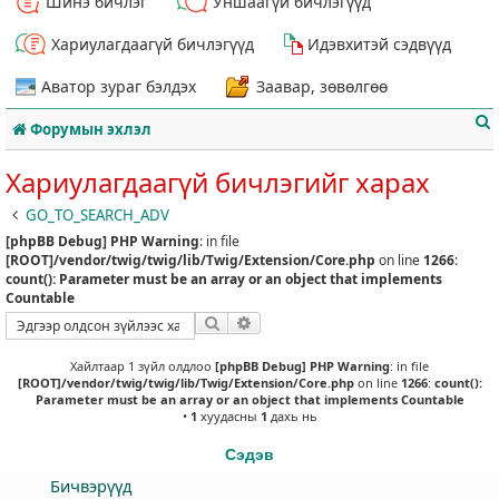
Шинэ бичлэг
Уншаагүй бичлэгүүд
Хариулагдаагүй бичлэгүүд
Идэвхитэй сэдвүүд
Аватор зураг бэлдэх
Заавар, зөвөлгөө
Форумын эхлэл
Хариулагдаагүй бичлэгийг харах
GO_TO_SEARCH_ADV
[phpBB Debug] PHP Warning
: in file
т
[ROOT]/vendor/twig/twig/lib/Twig/Extension/Core.php
on line
1266
:
count(): Parameter must be an array or an object that implements
Countable
Хайлт
Нарийвчилсан хайлт
Хайлтаар 1 зүйл олдлоо
[phpBB Debug] PHP Warning
: in file
[ROOT]/vendor/twig/twig/lib/Twig/Extension/Core.php
on line
1266
:
count():
Parameter must be an array or an object that implements Countable
•
1
хуудасны
1
дахь нь
Сэдэв
Бичвэрүүд