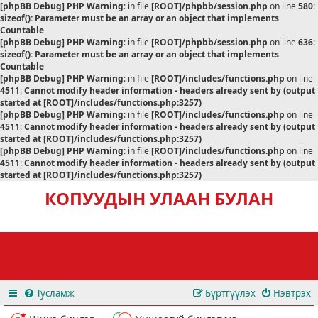
[phpBB Debug] PHP Warning
: in file
[ROOT]/phpbb/session.php
on line
580
:
sizeof(): Parameter must be an array or an object that implements
Countable
[phpBB Debug] PHP Warning
: in file
[ROOT]/phpbb/session.php
on line
636
:
sizeof(): Parameter must be an array or an object that implements
Countable
[phpBB Debug] PHP Warning
: in file
[ROOT]/includes/functions.php
on line
4511
:
Cannot modify header information - headers already sent by (output
started at [ROOT]/includes/functions.php:3257)
[phpBB Debug] PHP Warning
: in file
[ROOT]/includes/functions.php
on line
4511
:
Cannot modify header information - headers already sent by (output
started at [ROOT]/includes/functions.php:3257)
[phpBB Debug] PHP Warning
: in file
[ROOT]/includes/functions.php
on line
4511
:
Cannot modify header information - headers already sent by (output
started at [ROOT]/includes/functions.php:3257)
КОПУУДЫН УЛААН БУЛАН
Тусламж
Бүртгүүлэх
Нэвтрэх