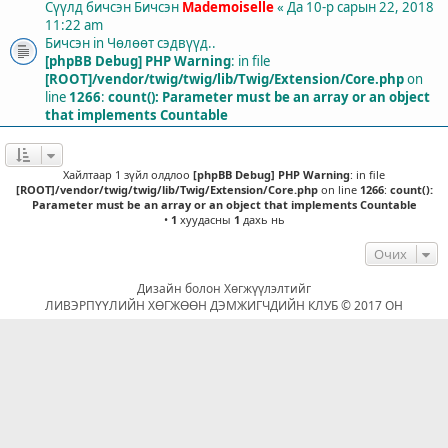
Сүүлд бичсэн Бичсэн
Mademoiselle
«
Да 10-р сарын 22, 2018
11:22 am
Бичсэн in
Чөлөөт сэдвүүд..
[phpBB Debug] PHP Warning
: in file
[ROOT]/vendor/twig/twig/lib/Twig/Extension/Core.php
on
line
1266
:
count(): Parameter must be an array or an object
that implements Countable
Хайлтаар 1 зүйл олдлоо
[phpBB Debug] PHP Warning
: in file
[ROOT]/vendor/twig/twig/lib/Twig/Extension/Core.php
on line
1266
:
count():
Parameter must be an array or an object that implements Countable
•
1
хуудасны
1
дахь нь
Очих
Дизайн болон Хөгжүүлэлтийг
ЛИВЭРПҮҮЛИЙН ХӨГЖӨӨН ДЭМЖИГЧДИЙН КЛУБ © 2017 ОН