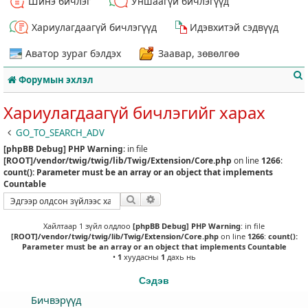
Шинэ бичлэг
Уншаагүй бичлэгүүд
Хариулагдаагүй бичлэгүүд
Идэвхитэй сэдвүүд
Аватор зураг бэлдэх
Заавар, зөвөлгөө
Форумын эхлэл
Хариулагдаагүй бичлэгийг харах
GO_TO_SEARCH_ADV
[phpBB Debug] PHP Warning
: in file
т
[ROOT]/vendor/twig/twig/lib/Twig/Extension/Core.php
on line
1266
:
count(): Parameter must be an array or an object that implements
Countable
Хайлт
Нарийвчилсан хайлт
Хайлтаар 1 зүйл олдлоо
[phpBB Debug] PHP Warning
: in file
[ROOT]/vendor/twig/twig/lib/Twig/Extension/Core.php
on line
1266
:
count():
Parameter must be an array or an object that implements Countable
•
1
хуудасны
1
дахь нь
Сэдэв
Бичвэрүүд