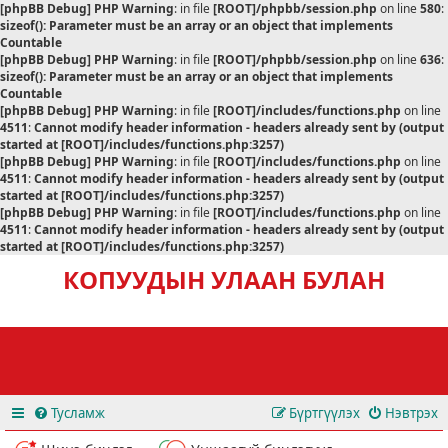
[phpBB Debug] PHP Warning
: in file
[ROOT]/phpbb/session.php
on line
580
:
sizeof(): Parameter must be an array or an object that implements
Countable
[phpBB Debug] PHP Warning
: in file
[ROOT]/phpbb/session.php
on line
636
:
sizeof(): Parameter must be an array or an object that implements
Countable
[phpBB Debug] PHP Warning
: in file
[ROOT]/includes/functions.php
on line
4511
:
Cannot modify header information - headers already sent by (output
started at [ROOT]/includes/functions.php:3257)
[phpBB Debug] PHP Warning
: in file
[ROOT]/includes/functions.php
on line
4511
:
Cannot modify header information - headers already sent by (output
started at [ROOT]/includes/functions.php:3257)
[phpBB Debug] PHP Warning
: in file
[ROOT]/includes/functions.php
on line
4511
:
Cannot modify header information - headers already sent by (output
started at [ROOT]/includes/functions.php:3257)
КОПУУДЫН УЛААН БУЛАН
Тусламж
Бүртгүүлэх
Нэвтрэх