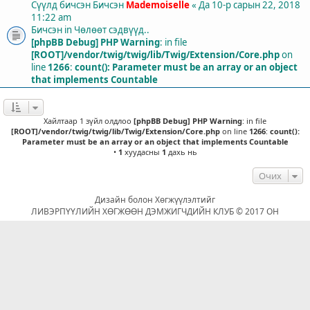
Сүүлд бичсэн Бичсэн
Mademoiselle
«
Да 10-р сарын 22, 2018
11:22 am
Бичсэн in
Чөлөөт сэдвүүд..
[phpBB Debug] PHP Warning
: in file
[ROOT]/vendor/twig/twig/lib/Twig/Extension/Core.php
on
line
1266
:
count(): Parameter must be an array or an object
that implements Countable
Хайлтаар 1 зүйл олдлоо
[phpBB Debug] PHP Warning
: in file
[ROOT]/vendor/twig/twig/lib/Twig/Extension/Core.php
on line
1266
:
count():
Parameter must be an array or an object that implements Countable
•
1
хуудасны
1
дахь нь
Очих
Дизайн болон Хөгжүүлэлтийг
ЛИВЭРПҮҮЛИЙН ХӨГЖӨӨН ДЭМЖИГЧДИЙН КЛУБ © 2017 ОН